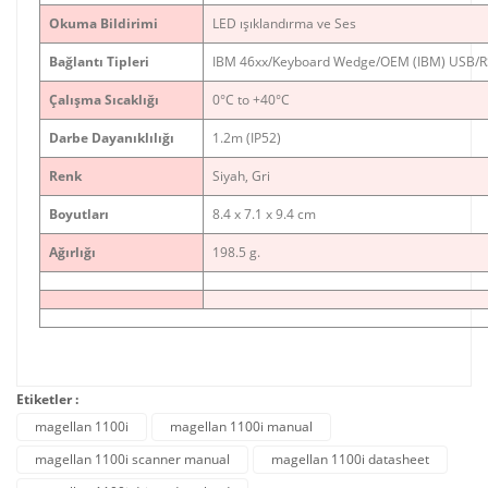
Okuma Bildirimi
LED ışıklandırma ve Ses
Bağlantı Tipleri
IBM 46xx/Keyboard Wedge/OEM (IBM) USB/
Çalışma Sıcaklığı
0°C to +40°C
Darbe Dayanıklılığı
1.2m (IP52)
Renk
Siyah, Gri
Boyutları
8.4 x 7.1 x 9.4 cm
Ağırlığı
198.5 g.
Etiketler :
magellan 1100i
magellan 1100i manual
magellan 1100i scanner manual
magellan 1100i datasheet