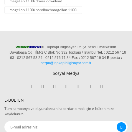
magellan 1100i driver download
magellan 1100i handbuchmagellan 1100i
Webden
ikinciel
®
, Topkapı Bilgisayar Ltd.Şti. tescilli markasıdır.
Davutpaşa Cd. TİM-2 C Blok No:332 Topkapı / Istanbul
Tel. :
0212 567 18
63 - 0212 567 53 24 - 0212 576 71 84
Fax :
0212 567 19 34
E-posta :
perpa@topkapibilgisayar.com.tr
Sosyal Medya
E-BÜLTEN
Tüm kampanya ve duyurulardan haberdar olmak için e-bültenimize
kaydolunuz.