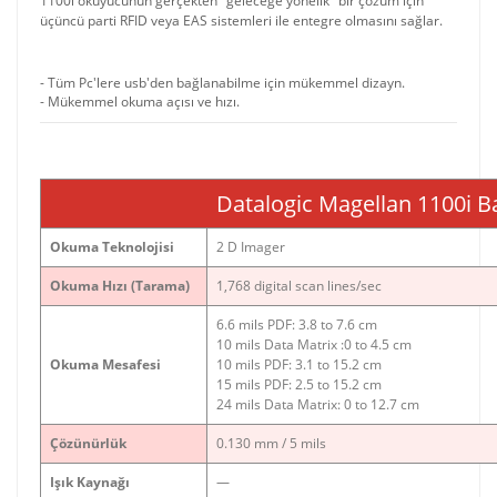
1100i okuyucunun gerçekten "geleceğe yönelik" bir çözüm için
üçüncü parti RFID veya EAS sistemleri ile entegre olmasını sağlar.
- Tüm Pc'lere usb'den bağlanabilme için mükemmel dizayn.
- Mükemmel okuma açısı ve hızı.
Datalogic Magellan 1100i Ba
Okuma Teknolojisi
2 D Imager
Okuma Hızı (Tarama)
1,768 digital scan lines/sec
6.6 mils PDF: 3.8 to 7.6 cm
10 mils Data Matrix :0 to 4.5 cm
Okuma Mesafesi
10 mils PDF: 3.1 to 15.2 cm
15 mils PDF: 2.5 to 15.2 cm
24 mils Data Matrix: 0 to 12.7 cm
Çözünürlük
0.130 mm / 5 mils
Işık Kaynağı
—