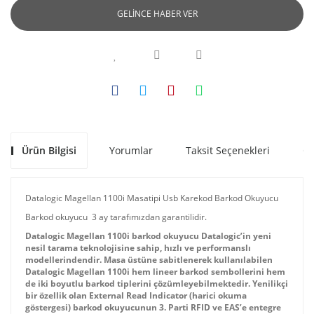
GELİNCE HABER VER
Ürün Bilgisi
Yorumlar
Taksit Seçenekleri
Ön
Datalogic Magellan 1100i Masatipi Usb Karekod Barkod Okuyucu
Barkod okuyucu 3 ay tarafımızdan garantilidir.
Datalogic Magellan 1100i
barkod okuyucu Datalogic’in yeni
nesil tarama teknolojisine sahip, hızlı ve performanslı
modellerindendir. Masa üstüne sabitlenerek kullanılabilen
Datalogic Magellan 1100i hem lineer barkod sembollerini hem
de iki boyutlu barkod tiplerini çözümleyebilmektedir. Yenilikçi
bir özellik olan External Read Indicator (harici okuma
göstergesi) barkod okuyucunun 3. Parti RFID ve EAS’e entegre