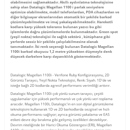
olabilmesini sağlamaktadır. Akıllı aydınlatma teknolojisine
sahip olan
Datalogic
Magellan 1100 i parlak seviyelere
optimize olabilmekte, mobil telefonlardan, PDA cihazlardan ve
diğer bilgisayar ekranlarından otomatik bir şekilde barkod
çözümleyebilmekte ve imaj yakalayabilmektedir. Hareketli
kodlara karşı yüksek toleransı bulunan yazıcı bu gibi
işlemlerde doğru çözümlemelerde bulunmaktadır. Green spot
(yeşil nokta) teknolojisi ile sağlık sektörü , kütüphane gibi
yerlerde sessiz bir şekilde çalışılabilmesine olanak
tanımaktadır. İki renk seçeneği bulunan Datalogic Magellan
1100i barkod okuyucu 1,2 metre yüksekten düşmeyle denk
düşecek darbelere karşı dayanıklılık göstermektedir.
Datalogic Magellan 1100i - Verifone Ruby Konfigürasyonu, 2D
Görüntü Tarayıcı, Yeşil Nokta Teknolojisi, Renk: Siyah. 1D'de ve
isteğe bağlı 2D kodlarda agresif performans verimliliği arttırır.
Datalogic Magellan 1100i çok yönlü sunum tarayıcı, çeşitli
uygulamalar için yüksek performanslı ve çok yönlü veri toplama
aracıdır. Magellan 1100i, Datalogic'in en son dijital görüntüleme
teknolojisini kullanarak 1D ve 2D barkodlarda sezgisel ve hızlı
okuma performansı sağlıyor; ayrıca görüntü yakalama ve EAS
etiketi devre dışı bırakma gibi gelişmiş özellikleri destekliyor.
Devrim niteliğinde bir Harici Okuma Göstergesi (ERI), Magellan