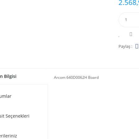
2.568,
Paylaş :
n Bilgisi
Arcom 640D0062H Board
umlar
sit Seçenekleri
rileriniz