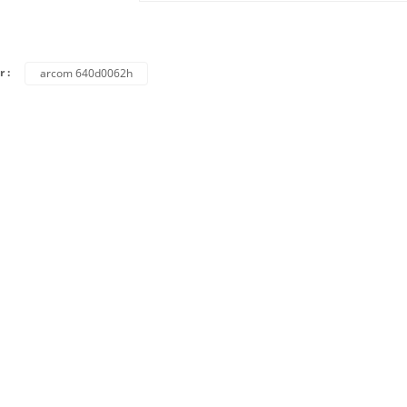
r :
arcom 640d0062h