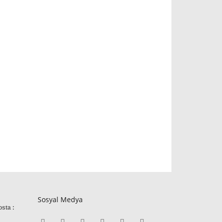
Sosyal Medya
osta :