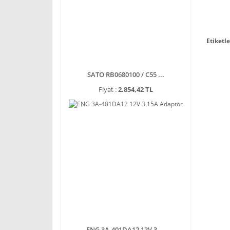
Etiketle
SATO RB0680100 / C55 ...
Fiyat :
2.854,42 TL
ENG 3A-401DA12 12V 3 ...