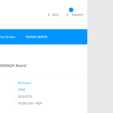
Giriş
Sepetim
Pos Grubu
TEKNİK SERVİS
0D0062H Board
Bit Pazarı
OEM
D23USTU
45,00 USD + KDV