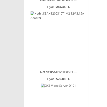
Fiyat :
285,44 TL
Netbit KSAH1200315T1 ...
Fiyat :
570,88 TL