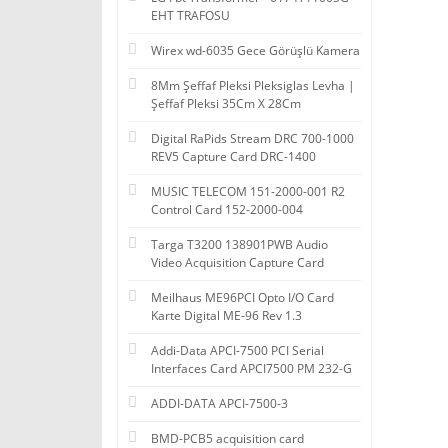
EHT TRAFOSU
Wirex wd-6035 Gece Görüşlü Kamera
8Mm Şeffaf Pleksi Pleksiglas Levha |
Şeffaf Pleksi 35Cm X 28Cm
Digital RaPids Stream DRC 700-1000
REV5 Capture Card DRC-1400
MUSIC TELECOM 151-2000-001 R2
Control Card 152-2000-004
Targa T3200 138901PWB Audio
Video Acquisition Capture Card
Meilhaus ME96PCI Opto I/O Card
Karte Digital ME-96 Rev 1.3
Addi-Data APCI-7500 PCI Serial
Interfaces Card APCI7500 PM 232-G
ADDI-DATA APCI-7500-3
BMD-PCB5 acquisition card