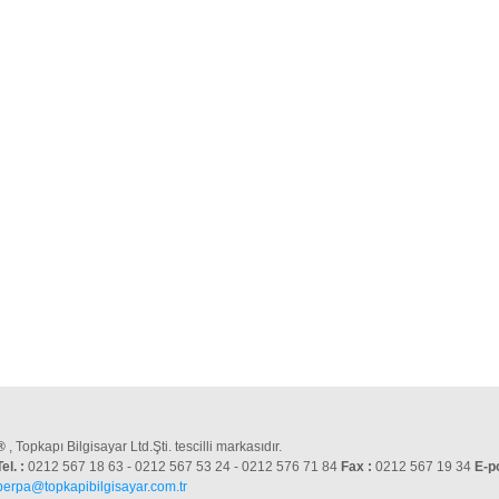
®
, Topkapı Bilgisayar Ltd.Şti. tescilli markasıdır.
Tel. :
0212 567 18 63 - 0212 567 53 24 - 0212 576 71 84
Fax :
0212 567 19 34
E-p
perpa@topkapibilgisayar.com.tr