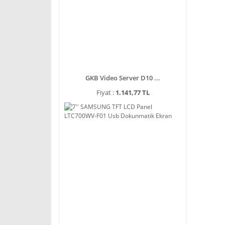
GKB Video Server D10 ...
Fiyat :
1.141,77 TL