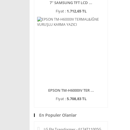
7'' SAMSUNG TFT LCD ...
Fiyat :
1.712,65 TL
EPSON TM-H6000IV TER ...
Fiyat :
5.708,83 TL
En Populer Olanlar
LG Fbt Transformer - 6174T11005G