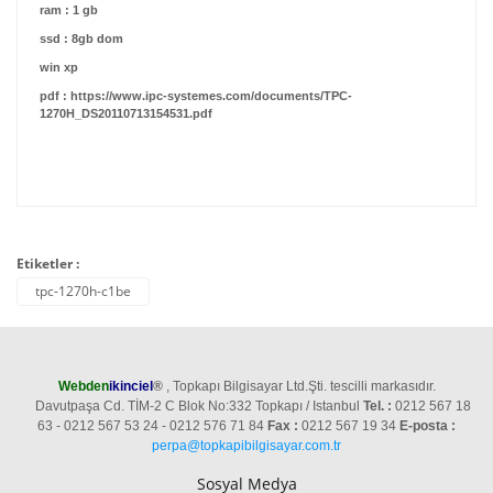
ram : 1 gb
ssd : 8gb dom
win xp
pdf : https://www.ipc-systemes.com/documents/TPC-
1270H_DS20110713154531.pdf
Etiketler :
tpc-1270h-c1be
Webden
ikinciel
®
, Topkapı Bilgisayar Ltd.Şti. tescilli markasıdır.
Davutpaşa Cd. TİM-2 C Blok No:332 Topkapı / Istanbul
Tel. :
0212 567 18
63 - 0212 567 53 24 - 0212 576 71 84
Fax :
0212 567 19 34
E-posta :
perpa@topkapibilgisayar.com.tr
Sosyal Medya