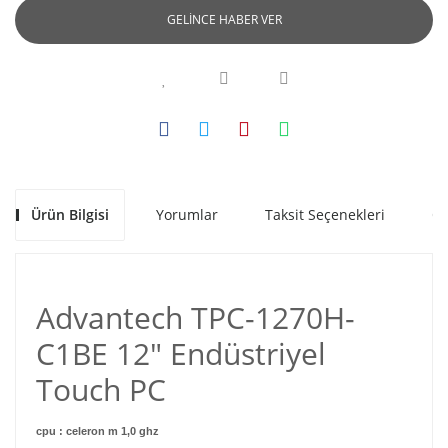
GELİNCE HABER VER
Ürün Bilgisi
Yorumlar
Taksit Seçenekleri
Ön
Advantech TPC-1270H-
C1BE 12" Endüstriyel
Touch PC
cpu : celeron m 1,0 ghz