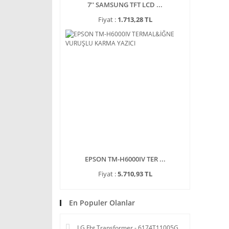
7'' SAMSUNG TFT LCD ...
Fiyat :
1.713,28 TL
EPSON TM-H6000IV TER ...
Fiyat :
5.710,93 TL
En Populer Olanlar
LG Fbt Transformer - 6174T11005G