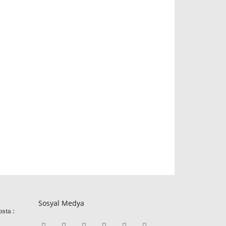
Sosyal Medya
osta :