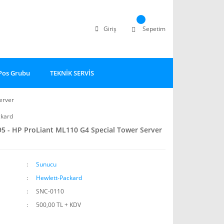
Giriş
Sepetim
Pos Grubu
TEKNİK SERVİS
erver
ckard
5 - HP ProLiant ML110 G4 Special Tower Server
Sunucu
Hewlett-Packard
SNC-0110
500,00 TL + KDV