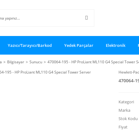
Yazıcı/Tarayıcı/Barkod
Yedek Parçalar
Elektronik
a
Bilgisayar
Sunucu
470064-195 - HP ProLiant ML110 G4 Special Tower S
Hewlett-Pa
470064-19
Kategori
Marka
Stok Kodu
Fiyat