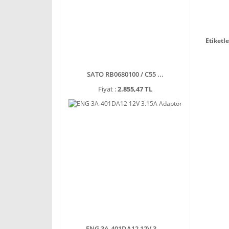
Etiketle
SATO RB0680100 / C55 ...
Fiyat :
2.855,47 TL
ENG 3A-401DA12 12V 3 ...