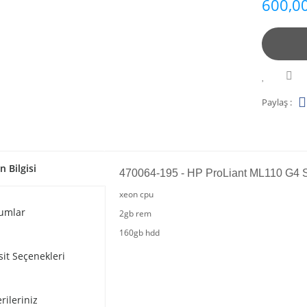
600,00
Paylaş :
n Bilgisi
470064-195 - HP ProLiant ML110 G4 S
xeon cpu
umlar
2gb rem
160gb hdd
sit Seçenekleri
rileriniz