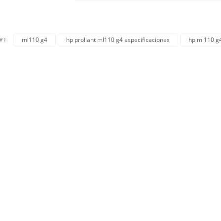
r :
ml110 g4
hp proliant ml110 g4 especificaciones
hp ml110 g4