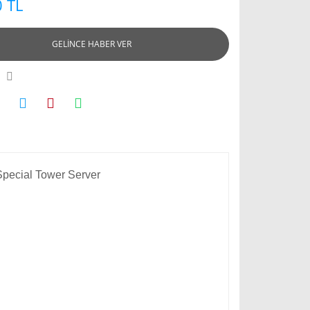
 TL
GELİNCE HABER VER
pecial Tower Server