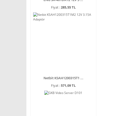
Fiyat :
285,55 TL
Netbit KSAH1200315T1 ...
Fiyat :
571,09 TL