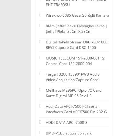
EHT TRAFOSU
Wirex wd-6035 Gece Görüşlü Kamera
8Mm Şeffaf Pleksi Pleksiglas Levha |
Şeffaf Pleksi 35Cm X 28Cm
Digital RaPids Stream DRC 700-1000
REV5 Capture Card DRC-1400
MUSIC TELECOM 151-2000-001 R2
Control Card 152-2000-004
Targa T3200 138901PWB Audio
Video Acquisition Capture Card
Meilhaus ME96PCI Opto I/O Card
Karte Digital ME-96 Rev 1.3
Addi-Data APCI-7500 PCI Serial
Interfaces Card APCI7500 PM 232-G
ADDI-DATA APCI-7500-3
BMD-PCB5 acquisition card