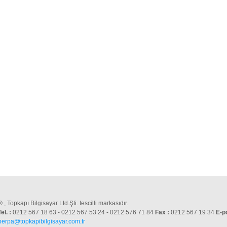
®
, Topkapı Bilgisayar Ltd.Şti. tescilli markasıdır.
Tel. :
0212 567 18 63 - 0212 567 53 24 - 0212 576 71 84
Fax :
0212 567 19 34
E-p
perpa@topkapibilgisayar.com.tr