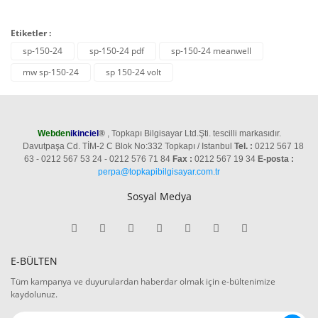
Etiketler :
sp-150-24
sp-150-24 pdf
sp-150-24 meanwell
mw sp-150-24
sp 150-24 volt
Webden
ikinciel
®
, Topkapı Bilgisayar Ltd.Şti. tescilli markasıdır.
Davutpaşa Cd. TİM-2 C Blok No:332 Topkapı / Istanbul
Tel. :
0212 567 18
63 - 0212 567 53 24 - 0212 576 71 84
Fax :
0212 567 19 34
E-posta :
perpa@topkapibilgisayar.com.tr
Sosyal Medya
E-BÜLTEN
Tüm kampanya ve duyurulardan haberdar olmak için e-bültenimize
kaydolunuz.