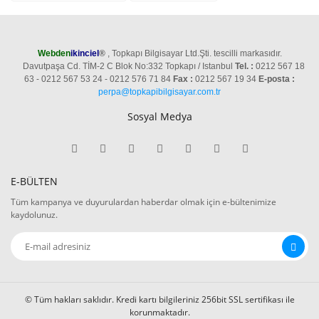
Webden
ikinciel
®
, Topkapı Bilgisayar Ltd.Şti. tescilli markasıdır.
Davutpaşa Cd. TİM-2 C Blok No:332 Topkapı / Istanbul
Tel. :
0212 567 18
63 - 0212 567 53 24 - 0212 576 71 84
Fax :
0212 567 19 34
E-posta :
perpa@topkapibilgisayar.com.tr
Sosyal Medya
E-BÜLTEN
Tüm kampanya ve duyurulardan haberdar olmak için e-bültenimize
kaydolunuz.
© Tüm hakları saklıdır. Kredi kartı bilgileriniz 256bit SSL sertifikası ile
korunmaktadır.