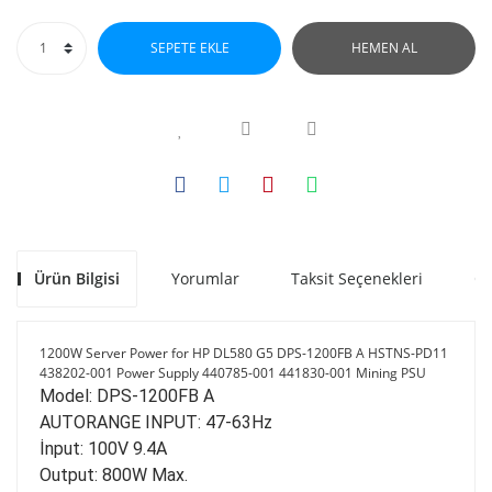
SEPETE EKLE
HEMEN AL
Ürün Bilgisi
Yorumlar
Taksit Seçenekleri
Ön
1200W Server Power for HP DL580 G5 DPS-1200FB A HSTNS-PD11
438202-001 Power Supply 440785-001 441830-001 Mining PSU
Model: DPS-1200FB A
AUTORANGE INPUT: 47-63Hz
İnput: 100V 9.4A
Output: 800W Max.