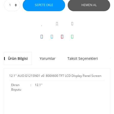
SEPETE EKLE
HEMEN AL
Ürün Bilgisi
Yorumlar
Taksit Seçenekleri
Ön
12.1'' AUO G121SN01 v0 800X600 TFT LCD Display Panel Screen
Ekran
:
12.1''
Boyutu