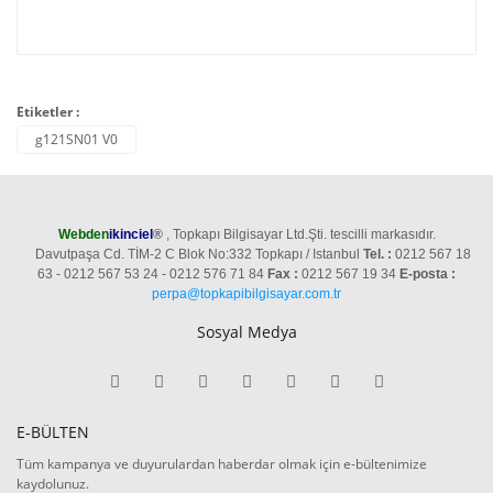
Etiketler :
g121SN01 V0
Webden
ikinciel
®
, Topkapı Bilgisayar Ltd.Şti. tescilli markasıdır.
Davutpaşa Cd. TİM-2 C Blok No:332 Topkapı / Istanbul
Tel. :
0212 567 18
63 - 0212 567 53 24 - 0212 576 71 84
Fax :
0212 567 19 34
E-posta :
perpa@topkapibilgisayar.com.tr
Sosyal Medya
E-BÜLTEN
Tüm kampanya ve duyurulardan haberdar olmak için e-bültenimize
kaydolunuz.