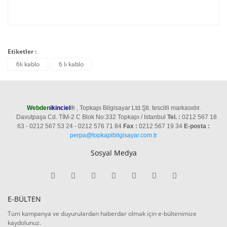
Etiketler :
6lı kablo
6 lı kablo
Webden
ikinciel
®
, Topkapı Bilgisayar Ltd.Şti. tescilli markasıdır.
Davutpaşa Cd. TİM-2 C Blok No:332 Topkapı / Istanbul
Tel. :
0212 567 18
63 - 0212 567 53 24 - 0212 576 71 84
Fax :
0212 567 19 34
E-posta :
perpa@topkapibilgisayar.com.tr
Sosyal Medya
E-BÜLTEN
Tüm kampanya ve duyurulardan haberdar olmak için e-bültenimize
kaydolunuz.