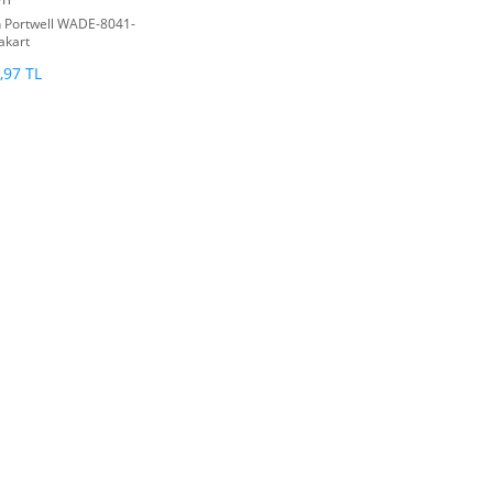
h Portwell WADE-8041-
akart
,97 TL