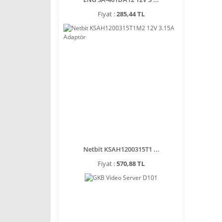
Fiyat :
285,44 TL
Netbit KSAH1200315T1 ...
Fiyat :
570,88 TL