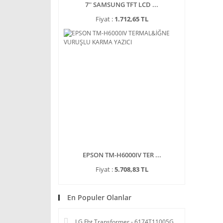
7'' SAMSUNG TFT LCD ...
Fiyat :
1.712,65 TL
EPSON TM-H6000IV TER ...
Fiyat :
5.708,83 TL
En Populer Olanlar
LG Fbt Transformer - 6174T11005G