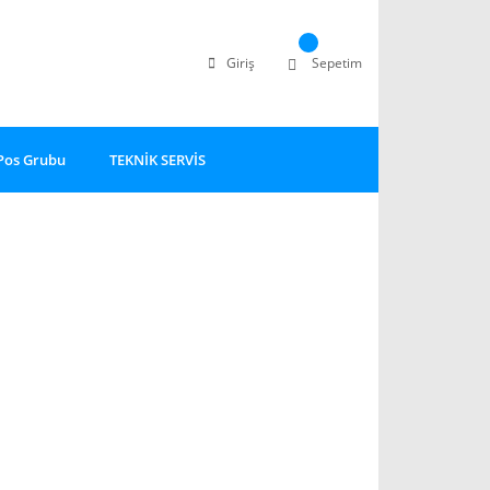
Giriş
Sepetim
Pos Grubu
TEKNİK SERVİS