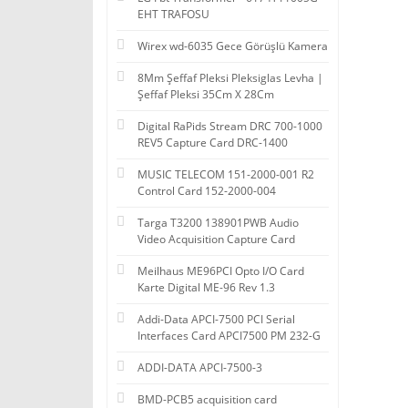
EHT TRAFOSU
Wirex wd-6035 Gece Görüşlü Kamera
8Mm Şeffaf Pleksi Pleksiglas Levha |
Şeffaf Pleksi 35Cm X 28Cm
Digital RaPids Stream DRC 700-1000
REV5 Capture Card DRC-1400
MUSIC TELECOM 151-2000-001 R2
Control Card 152-2000-004
Targa T3200 138901PWB Audio
Video Acquisition Capture Card
Meilhaus ME96PCI Opto I/O Card
Karte Digital ME-96 Rev 1.3
Addi-Data APCI-7500 PCI Serial
Interfaces Card APCI7500 PM 232-G
ADDI-DATA APCI-7500-3
BMD-PCB5 acquisition card