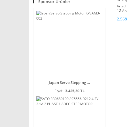
Sponsor Ürünler
Artec
1G An
2.568
Japan Servo Stepping ...
Fiyat :
3.425,30 TL