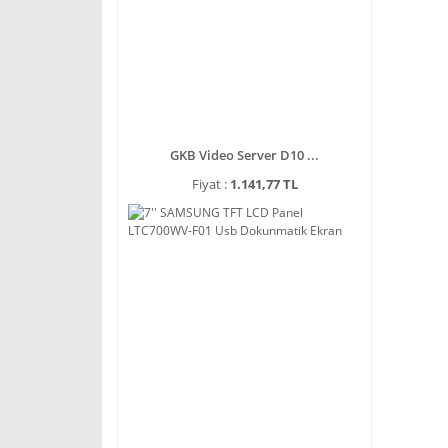
GKB Video Server D10 ...
Fiyat :
1.141,77 TL