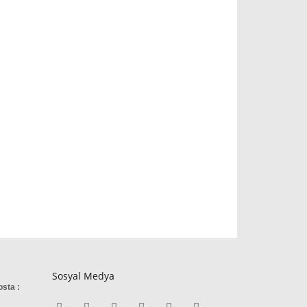
Sosyal Medya
osta :