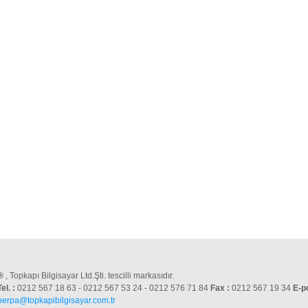
®
, Topkapı Bilgisayar Ltd.Şti. tescilli markasıdır.
Tel. :
0212 567 18 63 - 0212 567 53 24 - 0212 576 71 84
Fax :
0212 567 19 34
E-p
perpa@topkapibilgisayar.com.tr