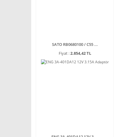
SATO RB0680100 / C55 ...
Fiyat :
2.854,42 TL
ENG 3A-401DA12 12V 3 ...