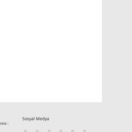
Sosyal Medya
osta :