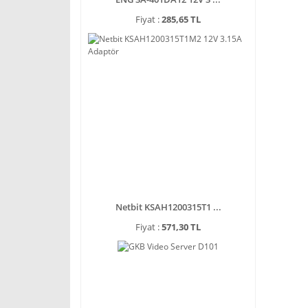
Fiyat :
285,65 TL
Netbit KSAH1200315T1 ...
Fiyat :
571,30 TL