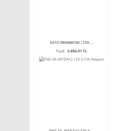
SATO RB0680100 / C55 ...
Fiyat :
2.856,51 TL
ENG 3A-401DA12 12V 3 ...