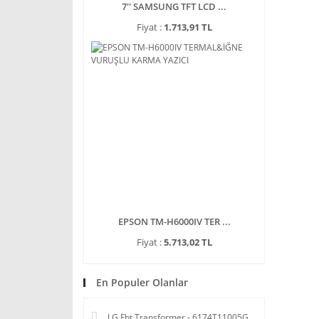
7'' SAMSUNG TFT LCD ...
Fiyat :
1.713,91 TL
EPSON TM-H6000IV TER ...
Fiyat :
5.713,02 TL
En Populer Olanlar
LG Fbt Transformer - 6174T11005G