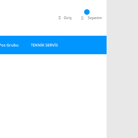
Giriş
Sepetim
Pos Grubu
TEKNİK SERVİS