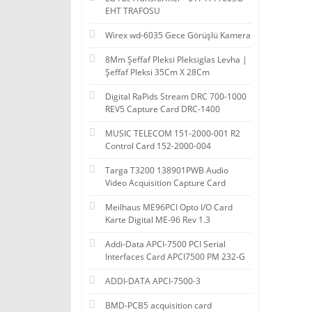
EHT TRAFOSU
Wirex wd-6035 Gece Görüşlü Kamera
8Mm Şeffaf Pleksi Pleksiglas Levha |
Şeffaf Pleksi 35Cm X 28Cm
Digital RaPids Stream DRC 700-1000
REV5 Capture Card DRC-1400
MUSIC TELECOM 151-2000-001 R2
Control Card 152-2000-004
Targa T3200 138901PWB Audio
Video Acquisition Capture Card
Meilhaus ME96PCI Opto I/O Card
Karte Digital ME-96 Rev 1.3
Addi-Data APCI-7500 PCI Serial
Interfaces Card APCI7500 PM 232-G
ADDI-DATA APCI-7500-3
BMD-PCB5 acquisition card