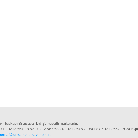
®
, Topkapı Bilgisayar Ltd.Şti. tescilli markasıdır.
Tel. :
0212 567 18 63 - 0212 567 53 24 - 0212 576 71 84
Fax :
0212 567 19 34
E-p
perpa@topkapibilgisayar.com.tr