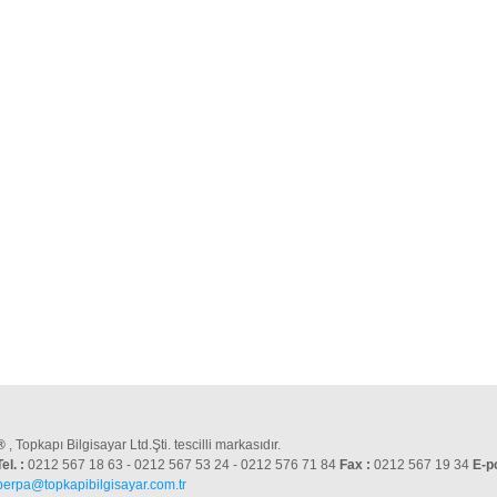
®
, Topkapı Bilgisayar Ltd.Şti. tescilli markasıdır.
Tel. :
0212 567 18 63 - 0212 567 53 24 - 0212 576 71 84
Fax :
0212 567 19 34
E-p
perpa@topkapibilgisayar.com.tr