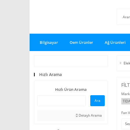
Bilgisayar
Oem Ürünler
Ağ Ürünleri
Ele
Hızlı Arama
FİL
Hızlı Ürün Arama
Mark
Ara
TİD
Fan V
Detaylı Arama