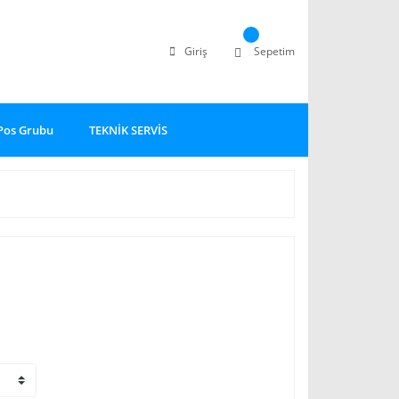
Giriş
Sepetim
Pos Grubu
TEKNİK SERVİS