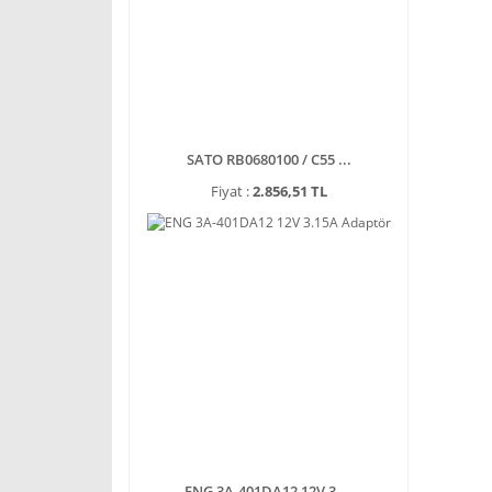
SATO RB0680100 / C55 ...
Fiyat :
2.856,51 TL
ENG 3A-401DA12 12V 3 ...