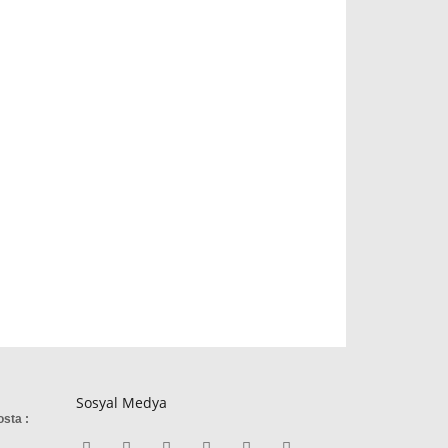
Sosyal Medya
osta :