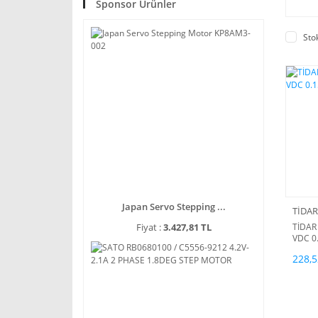
Sponsor Ürünler
Sto
Japan Servo Stepping ...
TİDAR
TİDAR
Fiyat :
3.427,81 TL
VDC 0
228,5