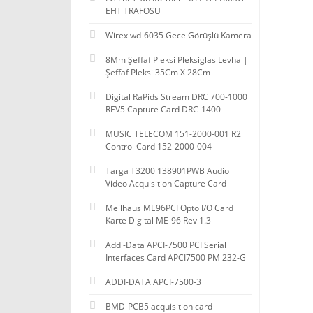
EHT TRAFOSU
Wirex wd-6035 Gece Görüşlü Kamera
8Mm Şeffaf Pleksi Pleksiglas Levha |
Şeffaf Pleksi 35Cm X 28Cm
Digital RaPids Stream DRC 700-1000
REV5 Capture Card DRC-1400
MUSIC TELECOM 151-2000-001 R2
Control Card 152-2000-004
Targa T3200 138901PWB Audio
Video Acquisition Capture Card
Meilhaus ME96PCI Opto I/O Card
Karte Digital ME-96 Rev 1.3
Addi-Data APCI-7500 PCI Serial
Interfaces Card APCI7500 PM 232-G
ADDI-DATA APCI-7500-3
BMD-PCB5 acquisition card