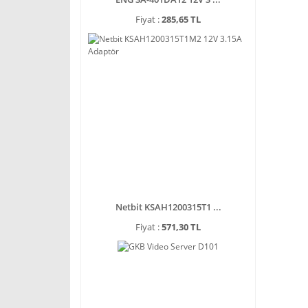
Fiyat :
285,65 TL
Netbit KSAH1200315T1 ...
Fiyat :
571,30 TL