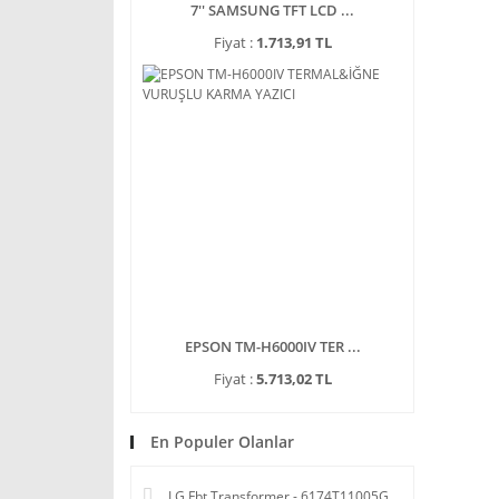
7'' SAMSUNG TFT LCD ...
Fiyat :
1.713,91 TL
EPSON TM-H6000IV TER ...
Fiyat :
5.713,02 TL
En Populer Olanlar
LG Fbt Transformer - 6174T11005G