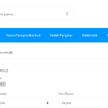
Yazıcı/Tarayıcı/Barkod
Yedek Parçalar
Elektronik
ktronik
(2)
TRELE
a
AR
oltajı
Fan Ölçüsü