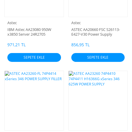
Astec
Astec
IBM Astec AA23080 950W
ASTEC AA20660 FSC S26113-
x3850 Server 24R2705
E427-V30 Power Supply
24R2706 H18657 Power
Supply
971,21 TL
856,95 TL
SEPETE EKLE
SEPETE EKLE