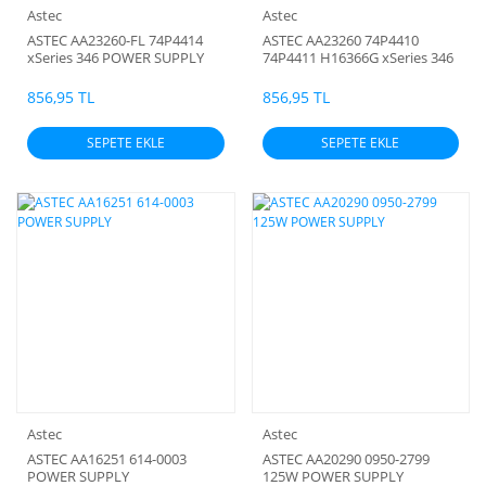
Astec
Astec
ASTEC AA23260-FL 74P4414
ASTEC AA23260 74P4410
xSeries 346 POWER SUPPLY
74P4411 H16366G xSeries 346
FILLER
625W POWER SUPPLY
856,95 TL
856,95 TL
SEPETE EKLE
SEPETE EKLE
Astec
Astec
ASTEC AA16251 614-0003
ASTEC AA20290 0950-2799
POWER SUPPLY
125W POWER SUPPLY