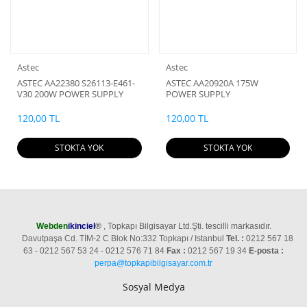
Astec
Astec
ASTEC AA22380 S26113-E461-
ASTEC AA20920A 175W
V30 200W POWER SUPPLY
POWER SUPPLY
120,00 TL
120,00 TL
STOKTA YOK
STOKTA YOK
Webden
ikinciel
®
, Topkapı Bilgisayar Ltd.Şti. tescilli markasıdır.
Davutpaşa Cd. TİM-2 C Blok No:332 Topkapı / Istanbul
Tel. :
0212 567 18
63 - 0212 567 53 24 - 0212 576 71 84
Fax :
0212 567 19 34
E-posta :
perpa@topkapibilgisayar.com.tr
Sosyal Medya