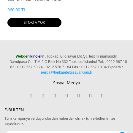
960,00 TL
STOKTA YOK
Webden
ikinciel
®
, Topkapı Bilgisayar Ltd.Şti. tescilli markasıdır.
Davutpaşa Cd. TİM-2 C Blok No:332 Topkapı / Istanbul
Tel. :
0212 567 18
63 - 0212 567 53 24 - 0212 576 71 84
Fax :
0212 567 19 34
E-posta :
perpa@topkapibilgisayar.com.tr
Sosyal Medya
E-BÜLTEN
Tüm kampanya ve duyurulardan haberdar olmak için e-bültenimize
kaydolunuz.