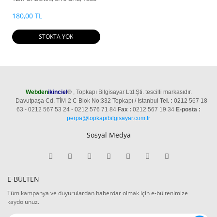
MHz FSB
180,00 TL
STOKTA YOK
Webden
ikinciel
®
, Topkapı Bilgisayar Ltd.Şti. tescilli markasıdır.
Davutpaşa Cd. TİM-2 C Blok No:332 Topkapı / Istanbul
Tel. :
0212 567 18
63 - 0212 567 53 24 - 0212 576 71 84
Fax :
0212 567 19 34
E-posta :
perpa@topkapibilgisayar.com.tr
Sosyal Medya
E-BÜLTEN
Tüm kampanya ve duyurulardan haberdar olmak için e-bültenimize
kaydolunuz.