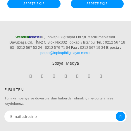
SEPETE EKLE
SEPETE EKLE
Webden
ikinciel
®
, Topkapı Bilgisayar Ltd.Şti. tescilli markasıdır.
Davutpaşa Cd. TİM-2 C Blok No:332 Topkapı / Istanbul
Tel. :
0212 567 18
63 - 0212 567 53 24 - 0212 576 71 84
Fax :
0212 567 19 34
E-posta :
perpa@topkapibilgisayar.com.tr
Sosyal Medya
E-BÜLTEN
Tüm kampanya ve duyurulardan haberdar olmak için e-bültenimize
kaydolunuz.