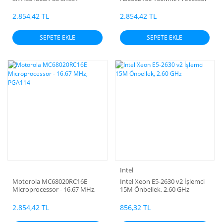
L6501325 CPU Vintage
CPU
2.854,42 TL
2.854,42 TL
SEPETE EKLE
SEPETE EKLE
Intel
Motorola MC68020RC16E
Intel Xeon E5-2630 v2 İşlemci
Microprocessor - 16.67 MHz,
15M Önbellek, 2.60 GHz
PGA114
2.854,42 TL
856,32 TL