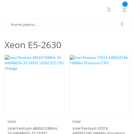
Xeon E5-2630
Intel
Intel
Intel Pentium 486SX/33MHz
Intel Pentium SY016
SX A80486SX-33 SX931
A80502166 166Mhz Processor