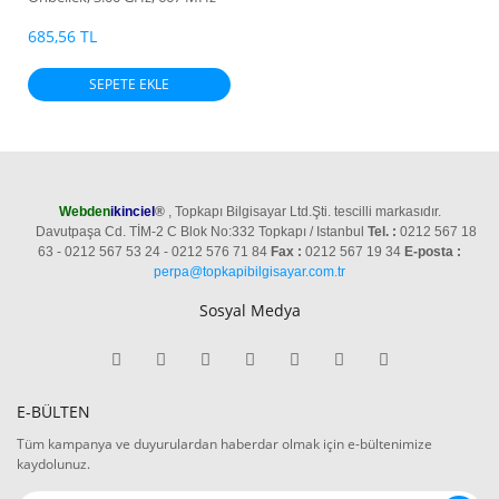
FSB
685,56 TL
SEPETE EKLE
Webden
ikinciel
®
, Topkapı Bilgisayar Ltd.Şti. tescilli markasıdır.
Davutpaşa Cd. TİM-2 C Blok No:332 Topkapı / Istanbul
Tel. :
0212 567 18
63 - 0212 567 53 24 - 0212 576 71 84
Fax :
0212 567 19 34
E-posta :
perpa@topkapibilgisayar.com.tr
Sosyal Medya
E-BÜLTEN
Tüm kampanya ve duyurulardan haberdar olmak için e-bültenimize
kaydolunuz.