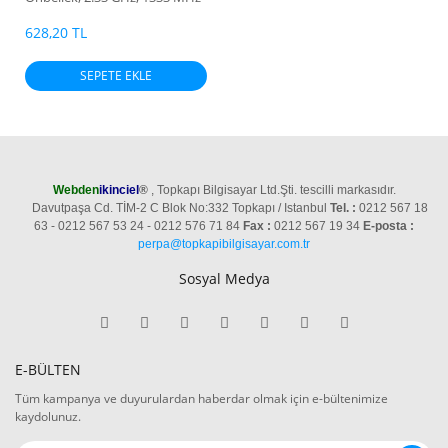
FSB
628,20 TL
SEPETE EKLE
Webden
ikinciel
®
, Topkapı Bilgisayar Ltd.Şti. tescilli markasıdır.
Davutpaşa Cd. TİM-2 C Blok No:332 Topkapı / Istanbul
Tel. :
0212 567 18
63 - 0212 567 53 24 - 0212 576 71 84
Fax :
0212 567 19 34
E-posta :
perpa@topkapibilgisayar.com.tr
Sosyal Medya
E-BÜLTEN
Tüm kampanya ve duyurulardan haberdar olmak için e-bültenimize
kaydolunuz.