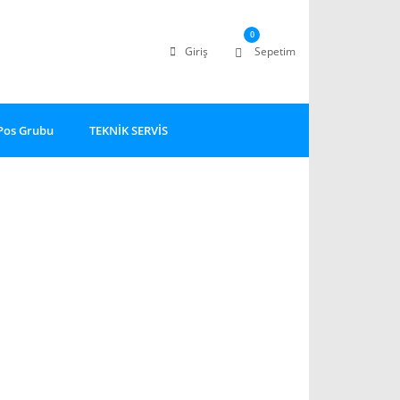
0
Giriş
Sepetim
Pos Grubu
TEKNİK SERVİS