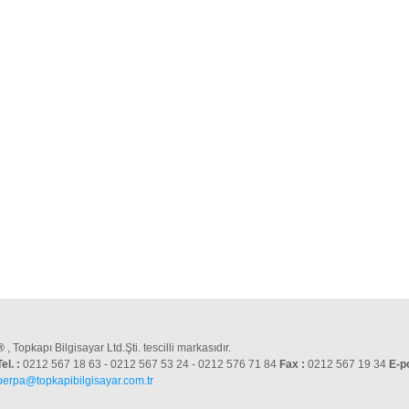
®
, Topkapı Bilgisayar Ltd.Şti. tescilli markasıdır.
Tel. :
0212 567 18 63 - 0212 567 53 24 - 0212 576 71 84
Fax :
0212 567 19 34
E-p
perpa@topkapibilgisayar.com.tr