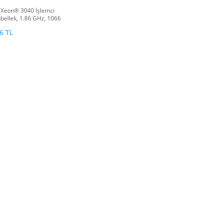
 Xeon® 3040 İşlemci
ellek, 1.86 GHz, 1066
SB
6 TL
401DA12 12V 3 ...
Netbit KSAH1200315T1 ...
GKB 
at :
285,65 TL
Fiyat :
571,30 TL
F