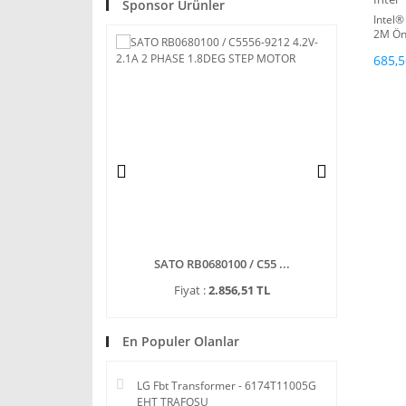
Sponsor Ürünler
Intel®
2M Önb
MHz F
685,5
o Stepping ...
SATO RB0680100 / C55 ...
ENG 3A-
3.427,81 TL
Fiyat :
2.856,51 TL
Fiy
En Populer Olanlar
LG Fbt Transformer - 6174T11005G
EHT TRAFOSU