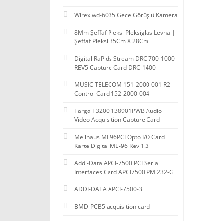
Wirex wd-6035 Gece Görüşlü Kamera
8Mm Şeffaf Pleksi Pleksiglas Levha |
Şeffaf Pleksi 35Cm X 28Cm
Digital RaPids Stream DRC 700-1000
REV5 Capture Card DRC-1400
MUSIC TELECOM 151-2000-001 R2
Control Card 152-2000-004
Targa T3200 138901PWB Audio
Video Acquisition Capture Card
Meilhaus ME96PCI Opto I/O Card
Karte Digital ME-96 Rev 1.3
Addi-Data APCI-7500 PCI Serial
Interfaces Card APCI7500 PM 232-G
ADDI-DATA APCI-7500-3
BMD-PCB5 acquisition card