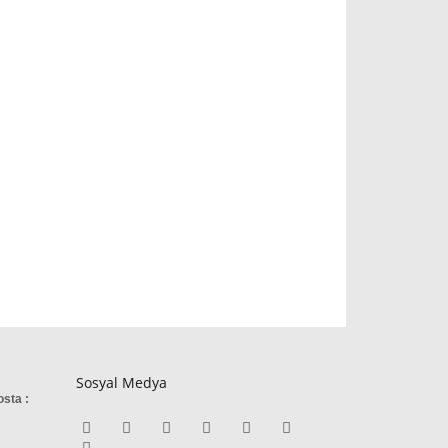
Sosyal Medya
osta :