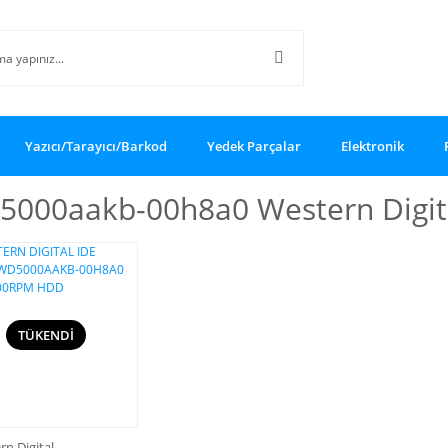
Yazıcı/Tarayıcı/Barkod
Yedek Parçalar
Elektronik
5000aakb-00h8a0 Western Digit
TÜKENDİ
n Digital