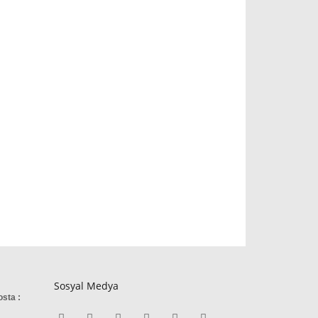
Sosyal Medya
osta :