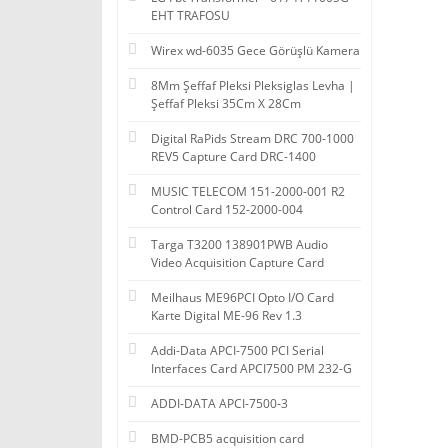
EHT TRAFOSU
Wirex wd-6035 Gece Görüşlü Kamera
8Mm Şeffaf Pleksi Pleksiglas Levha |
Şeffaf Pleksi 35Cm X 28Cm
Digital RaPids Stream DRC 700-1000
REV5 Capture Card DRC-1400
MUSIC TELECOM 151-2000-001 R2
Control Card 152-2000-004
Targa T3200 138901PWB Audio
Video Acquisition Capture Card
Meilhaus ME96PCI Opto I/O Card
Karte Digital ME-96 Rev 1.3
Addi-Data APCI-7500 PCI Serial
Interfaces Card APCI7500 PM 232-G
ADDI-DATA APCI-7500-3
BMD-PCB5 acquisition card