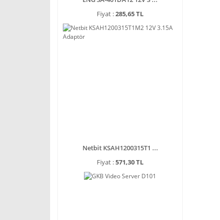
Fiyat :
285,65 TL
Netbit KSAH1200315T1 ...
Fiyat :
571,30 TL