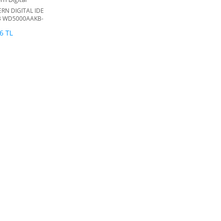
RN DIGITAL IDE
B WD5000AAKB-
0 3.5'' 7200RPM HDD
6 TL