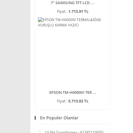
7'' SAMSUNG TFT LCD ...
Fiyat :
1.713,91 TL
EPSON TM-H6000IV TER ...
Fiyat :
5.713,02 TL
En Populer Olanlar
LG Fbt Transformer - 6174T11005G