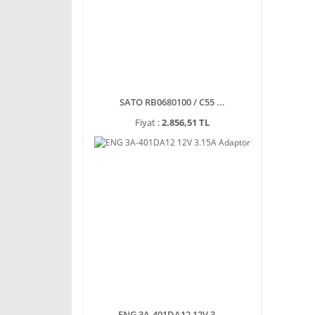
SATO RB0680100 / C55 ...
Fiyat :
2.856,51 TL
ENG 3A-401DA12 12V 3 ...