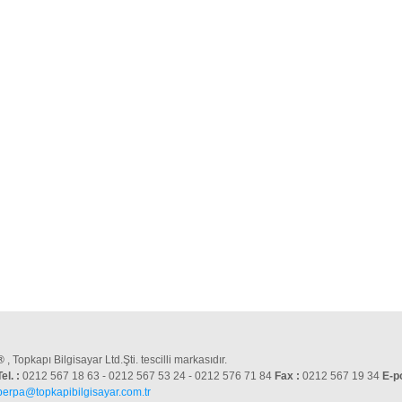
®
, Topkapı Bilgisayar Ltd.Şti. tescilli markasıdır.
Tel. :
0212 567 18 63 - 0212 567 53 24 - 0212 576 71 84
Fax :
0212 567 19 34
E-p
perpa@topkapibilgisayar.com.tr