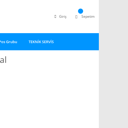
Giriş
Sepetim
Pos Grubu
TEKNİK SERVİS
al