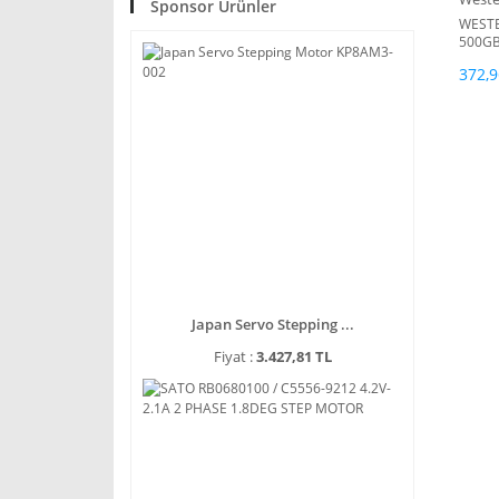
Sponsor Ürünler
WESTE
500G
00H8A
372,9
Japan Servo Stepping ...
Fiyat :
3.427,81 TL