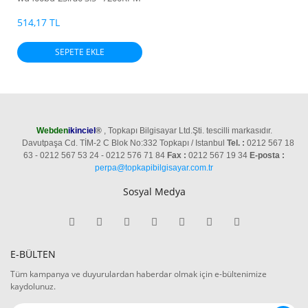
HDD
514,17 TL
SEPETE EKLE
Webden
ikinciel
®
, Topkapı Bilgisayar Ltd.Şti. tescilli markasıdır.
Davutpaşa Cd. TİM-2 C Blok No:332 Topkapı / Istanbul
Tel. :
0212 567 18
63 - 0212 567 53 24 - 0212 576 71 84
Fax :
0212 567 19 34
E-posta :
perpa@topkapibilgisayar.com.tr
Sosyal Medya
E-BÜLTEN
Tüm kampanya ve duyurulardan haberdar olmak için e-bültenimize
kaydolunuz.