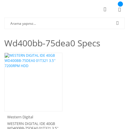
Wd400bb-75dea0 Specs
Western Digital
WESTERN DIGITAL IDE 40GB
WD400BB-75DEA0 01T321 3.5''