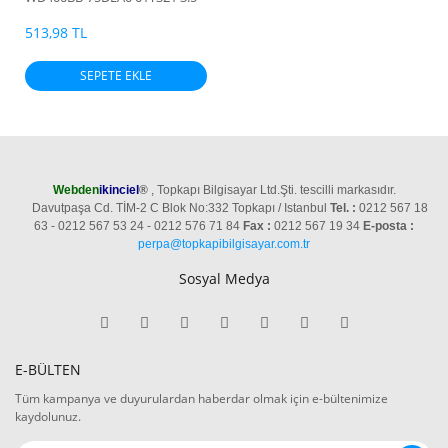
7200RPM HDD
513,98 TL
SEPETE EKLE
Webden
ikinciel
®
, Topkapı Bilgisayar Ltd.Şti. tescilli markasıdır.
Davutpaşa Cd. TİM-2 C Blok No:332 Topkapı / Istanbul
Tel. :
0212 567 18
63 - 0212 567 53 24 - 0212 576 71 84
Fax :
0212 567 19 34
E-posta :
perpa@topkapibilgisayar.com.tr
Sosyal Medya
E-BÜLTEN
Tüm kampanya ve duyurulardan haberdar olmak için e-bültenimize
kaydolunuz.