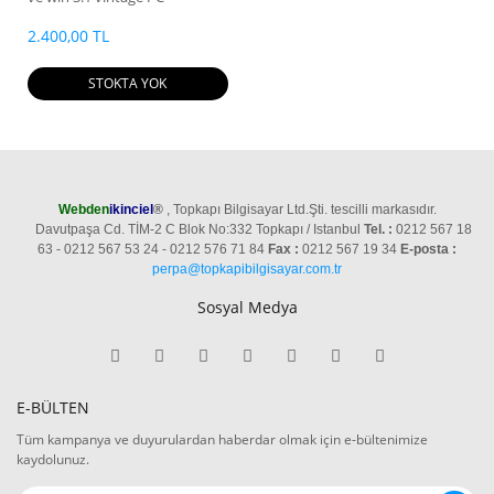
2.400,00 TL
STOKTA YOK
Webden
ikinciel
®
, Topkapı Bilgisayar Ltd.Şti. tescilli markasıdır.
Davutpaşa Cd. TİM-2 C Blok No:332 Topkapı / Istanbul
Tel. :
0212 567 18
63 - 0212 567 53 24 - 0212 576 71 84
Fax :
0212 567 19 34
E-posta :
perpa@topkapibilgisayar.com.tr
Sosyal Medya
E-BÜLTEN
Tüm kampanya ve duyurulardan haberdar olmak için e-bültenimize
kaydolunuz.