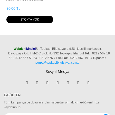
Adaptörü 19V 2A 40W AC Şarj
Cihazı
90,00 TL
STOKTA YOK
Webden
ikinciel
®
, Topkapı Bilgisayar Ltd.Şti. tescilli markasıdır.
Davutpaşa Cd. TİM-2 C Blok No:332 Topkapı / Istanbul
Tel. :
0212 567 18
63 - 0212 567 53 24 - 0212 576 71 84
Fax :
0212 567 19 34
E-posta :
perpa@topkapibilgisayar.com.tr
Sosyal Medya
E-BÜLTEN
Tüm kampanya ve duyurulardan haberdar olmak için e-bültenimize
kaydolunuz.