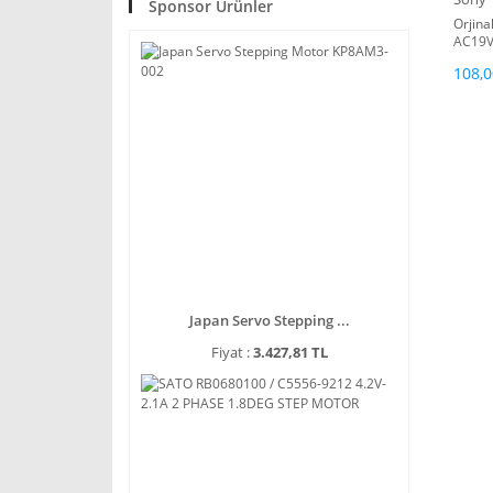
Sponsor Ürünler
Orjina
AC19V
Adapt
108,0
Japan Servo Stepping ...
Fiyat :
3.427,81 TL