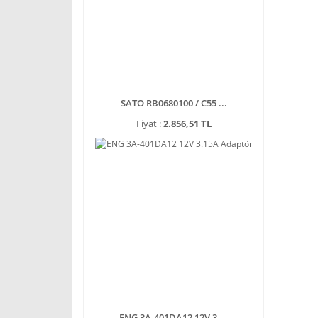
SATO RB0680100 / C55 ...
Fiyat :
2.856,51 TL
ENG 3A-401DA12 12V 3 ...