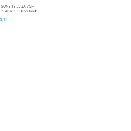
l SONY 19.5V 2A VGP-
39 40W XEO Notebook
örü
0 TL