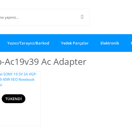
Yazıcı/Tarayıcı/Barkod
Yedek Parçalar
Elektronik
p-Ac19v39 Ac Adapter
TÜKENDİ