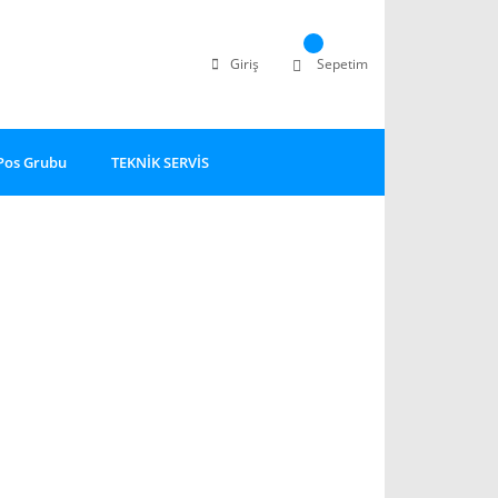
Giriş
Sepetim
Pos Grubu
TEKNİK SERVİS