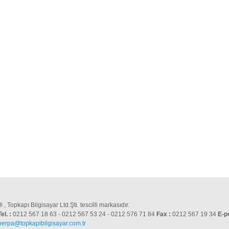
®
, Topkapı Bilgisayar Ltd.Şti. tescilli markasıdır.
Tel. :
0212 567 18 63 - 0212 567 53 24 - 0212 576 71 84
Fax :
0212 567 19 34
E-p
perpa@topkapibilgisayar.com.tr