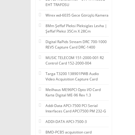
EHT TRAFOSU
Wirex wd-6035 Gece Görüşlü Kamera
8Mm Şeffaf Pleksi Pleksiglas Levha |
Şeffaf Pleksi 35Cm X 28Cm
Digital RaPids Stream DRC 700-1000
REV5 Capture Card DRC-1400
MUSIC TELECOM 151-2000-001 R2
Control Card 152-2000-004
Targa T3200 138901PWB Audio
Video Acquisition Capture Card
Meilhaus ME96PCI Opto I/O Card
Karte Digital ME-96 Rev 1.3
Addi-Data APCI-7500 PCI Serial
Interfaces Card APCI7500 PM 232-G
ADDI-DATA APCI-7500-3
BMD-PCB5 acquisition card