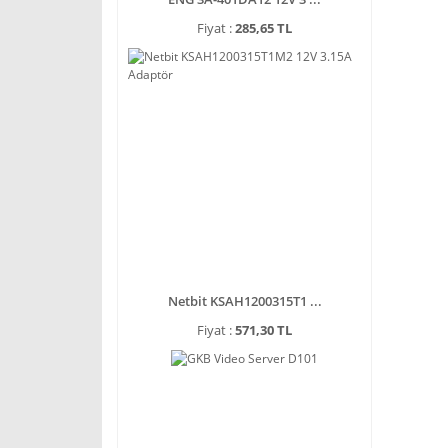
Fiyat :
285,65 TL
Netbit KSAH1200315T1 ...
Fiyat :
571,30 TL