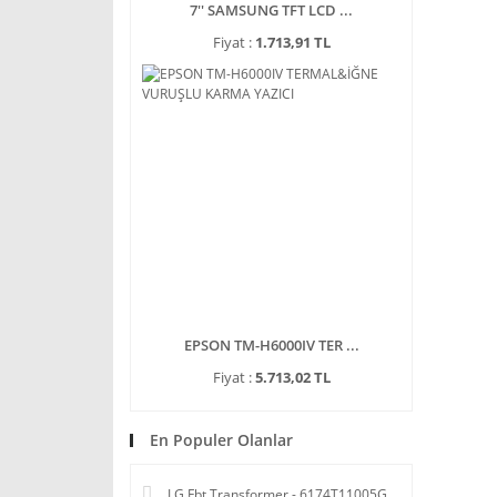
7'' SAMSUNG TFT LCD ...
Fiyat :
1.713,91 TL
EPSON TM-H6000IV TER ...
Fiyat :
5.713,02 TL
En Populer Olanlar
LG Fbt Transformer - 6174T11005G