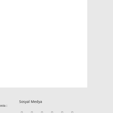
Sosyal Medya
osta :