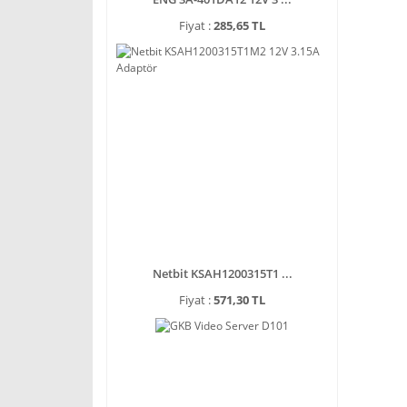
Fiyat :
285,65 TL
Netbit KSAH1200315T1 ...
Fiyat :
571,30 TL