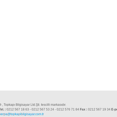
®
, Topkapı Bilgisayar Ltd.Şti. tescilli markasıdır.
Tel. :
0212 567 18 63 - 0212 567 53 24 - 0212 576 71 84
Fax :
0212 567 19 34
E-p
perpa@topkapibilgisayar.com.tr