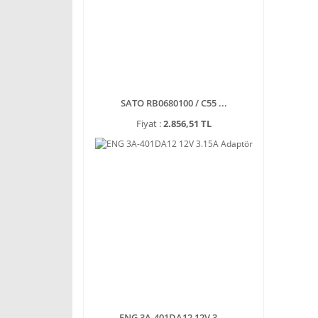
SATO RB0680100 / C55 ...
Fiyat :
2.856,51 TL
ENG 3A-401DA12 12V 3 ...