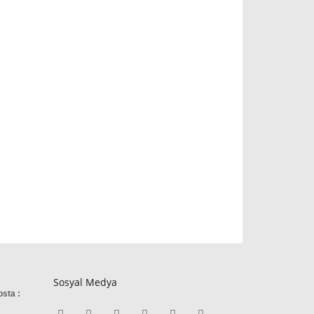
Sosyal Medya
osta :