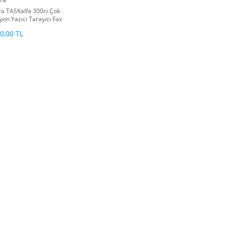
a TASKalfa 300ci Çok
yon Yazıcı Tarayıcı Fax
pi
0,00 TL