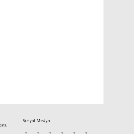
Sosyal Medya
osta :