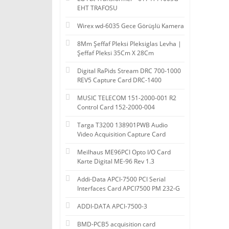
EHT TRAFOSU
Wirex wd-6035 Gece Görüşlü Kamera
8Mm Şeffaf Pleksi Pleksiglas Levha |
Şeffaf Pleksi 35Cm X 28Cm
Digital RaPids Stream DRC 700-1000
REV5 Capture Card DRC-1400
MUSIC TELECOM 151-2000-001 R2
Control Card 152-2000-004
Targa T3200 138901PWB Audio
Video Acquisition Capture Card
Meilhaus ME96PCI Opto I/O Card
Karte Digital ME-96 Rev 1.3
Addi-Data APCI-7500 PCI Serial
Interfaces Card APCI7500 PM 232-G
ADDI-DATA APCI-7500-3
BMD-PCB5 acquisition card