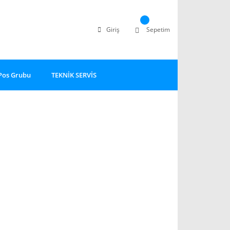
Giriş
Sepetim
Pos Grubu
TEKNİK SERVİS