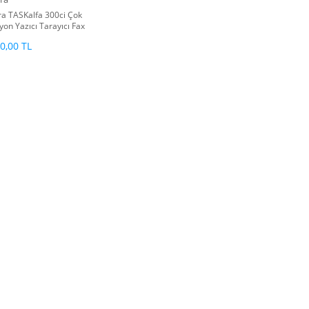
a TASKalfa 300ci Çok
yon Yazıcı Tarayıcı Fax
pi
0,00 TL