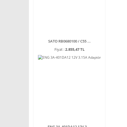
SATO RB0680100 / C55 ...
Fiyat :
2.855,47 TL
ENG 3A-401DA12 12V 3 ...