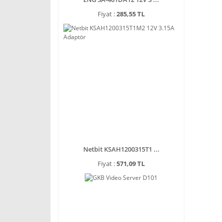
Fiyat :
285,55 TL
Netbit KSAH1200315T1 ...
Fiyat :
571,09 TL