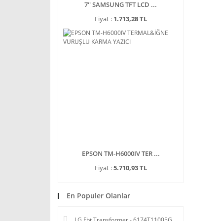
7'' SAMSUNG TFT LCD ...
Fiyat :
1.713,28 TL
EPSON TM-H6000IV TER ...
Fiyat :
5.710,93 TL
En Populer Olanlar
LG Fbt Transformer - 6174T11005G