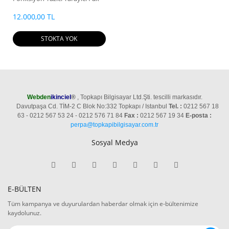
Fotokopi
12.000,00 TL
STOKTA YOK
Webden
ikinciel
®
, Topkapı Bilgisayar Ltd.Şti. tescilli markasıdır.
Davutpaşa Cd. TİM-2 C Blok No:332 Topkapı / Istanbul
Tel. :
0212 567 18
63 - 0212 567 53 24 - 0212 576 71 84
Fax :
0212 567 19 34
E-posta :
perpa@topkapibilgisayar.com.tr
Sosyal Medya
E-BÜLTEN
Tüm kampanya ve duyurulardan haberdar olmak için e-bültenimize
kaydolunuz.