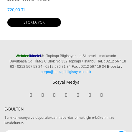
Cache Sata 3 Sabit Disk
ST2000VN004
720,00 TL
STOKTA YOK
Webden
ikinciel
®
, Topkapı Bilgisayar Ltd.Şti. tescilli markasıdır.
Davutpaşa Cd. TİM-2 C Blok No:332 Topkapı / Istanbul
Tel. :
0212 567 18
63 - 0212 567 53 24 - 0212 576 71 84
Fax :
0212 567 19 34
E-posta :
perpa@topkapibilgisayar.com.tr
Sosyal Medya
E-BÜLTEN
Tüm kampanya ve duyurulardan haberdar olmak için e-bültenimize
kaydolunuz.