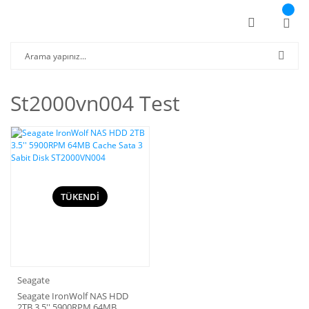
St2000vn004 Test
TÜKENDİ
Seagate
Seagate IronWolf NAS HDD
2TB 3.5'' 5900RPM 64MB