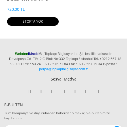
Cache Sata 3 Sabit Disk
ST2000VN004
720,00 TL
STOKTA YOK
Webden
ikinciel
®
, Topkapı Bilgisayar Ltd.Şti. tescilli markasıdır.
Davutpaşa Cd. TİM-2 C Blok No:332 Topkapı / Istanbul
Tel. :
0212 567 18
63 - 0212 567 53 24 - 0212 576 71 84
Fax :
0212 567 19 34
E-posta :
perpa@topkapibilgisayar.com.tr
Sosyal Medya
E-BÜLTEN
Tüm kampanya ve duyurulardan haberdar olmak için e-bültenimize
kaydolunuz.