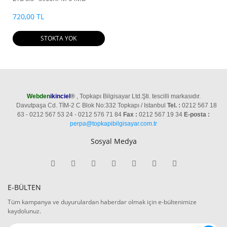
Cache Sata 3 Sabit Disk
ST2000VN004
720,00 TL
STOKTA YOK
Webden
ikinciel
®
, Topkapı Bilgisayar Ltd.Şti. tescilli markasıdır.
Davutpaşa Cd. TİM-2 C Blok No:332 Topkapı / Istanbul
Tel. :
0212 567 18
63 - 0212 567 53 24 - 0212 576 71 84
Fax :
0212 567 19 34
E-posta :
perpa@topkapibilgisayar.com.tr
Sosyal Medya
E-BÜLTEN
Tüm kampanya ve duyurulardan haberdar olmak için e-bültenimize
kaydolunuz.