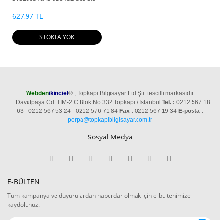
7200RPM HDD
627,97 TL
STOKTA YOK
Webden
ikinciel
®
, Topkapı Bilgisayar Ltd.Şti. tescilli markasıdır.
Davutpaşa Cd. TİM-2 C Blok No:332 Topkapı / Istanbul
Tel. :
0212 567 18
63 - 0212 567 53 24 - 0212 576 71 84
Fax :
0212 567 19 34
E-posta :
perpa@topkapibilgisayar.com.tr
Sosyal Medya
E-BÜLTEN
Tüm kampanya ve duyurulardan haberdar olmak için e-bültenimize
kaydolunuz.