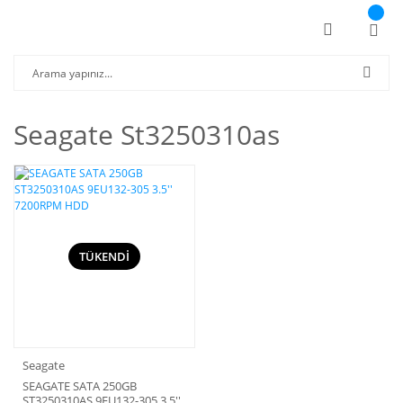
Seagate St3250310as
TÜKENDİ
Seagate
SEAGATE SATA 250GB
ST3250310AS 9EU132-305 3.5''