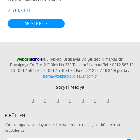
2.513,73 TL
SEPETE EKLE
Webden
ikinciel
®
, Topkapı Bilgisayar Ltd.Şti. tescilli markasıdır.
Davutpaşa Cd. TİM-2 C Blok No:332 Topkapı / Istanbul
Tel. :
0212 567 18
63 - 0212 567 53 24 - 0212 576 71 84
Fax :
0212 567 19 34
E-posta :
perpa@topkapibilgisayar.com.tr
Sosyal Medya
E-BÜLTEN
Tüm kampanya ve duyurulardan haberdar olmak için e-bültenimize
kaydolunuz.