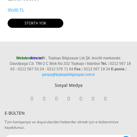
99,00 TL
STOKTA YOK
Webden
ikinciel
®
, Topkapı Bilgisayar Ltd.Şti. tescilli markasıdır.
Davutpaşa Cd. TİM-2 C Blok No:332 Topkapı / Istanbul
Tel. :
0212 567 18
63 - 0212 567 53 24 - 0212 576 71 84
Fax :
0212 567 19 34
E-posta :
perpa@topkapibilgisayar.com.tr
Sosyal Medya
E-BÜLTEN
Tüm kampanya ve duyurulardan haberdar olmak için e-bültenimize
kaydolunuz.