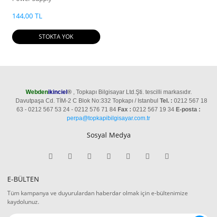
144,00 TL
STOKTA YOK
Webden
ikinciel
®
, Topkapı Bilgisayar Ltd.Şti. tescilli markasıdır.
Davutpaşa Cd. TİM-2 C Blok No:332 Topkapı / Istanbul
Tel. :
0212 567 18
63 - 0212 567 53 24 - 0212 576 71 84
Fax :
0212 567 19 34
E-posta :
perpa@topkapibilgisayar.com.tr
Sosyal Medya
E-BÜLTEN
Tüm kampanya ve duyurulardan haberdar olmak için e-bültenimize
kaydolunuz.