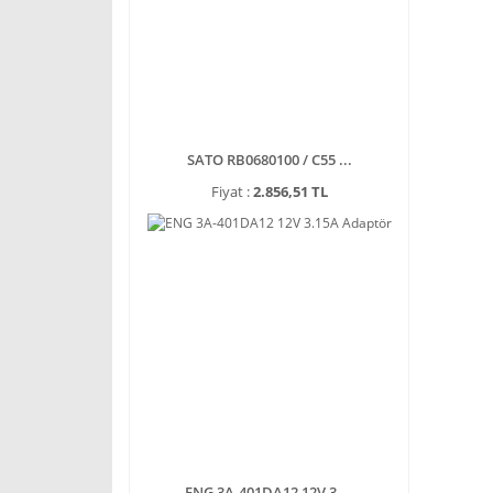
SATO RB0680100 / C55 ...
Fiyat :
2.856,51 TL
ENG 3A-401DA12 12V 3 ...