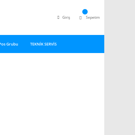
Giriş
Sepetim
Pos Grubu
TEKNİK SERVİS