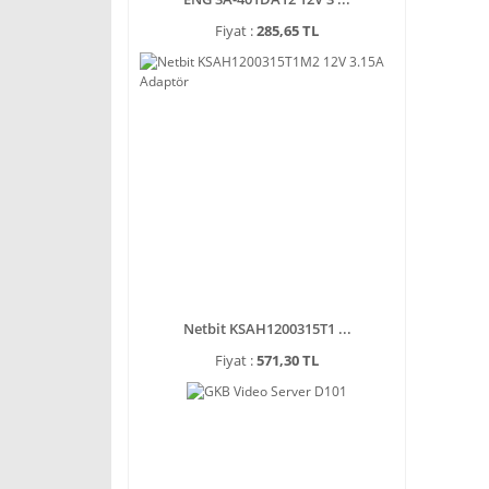
Fiyat :
285,65 TL
Netbit KSAH1200315T1 ...
Fiyat :
571,30 TL