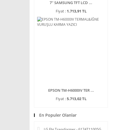
7'' SAMSUNG TFT LCD ...
Fiyat :
1.713,91 TL
EPSON TM-H6000IV TER ...
Fiyat :
5.713,02 TL
En Populer Olanlar
LG Fbt Transformer - 6174T11005G