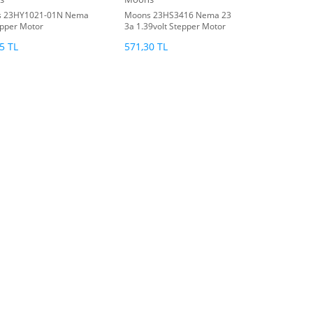
 23HY1021-01N Nema
Moons 23HS3416 Nema 23
epper Motor
3a 1.39volt Stepper Motor
445-0693044
5 TL
571,30 TL