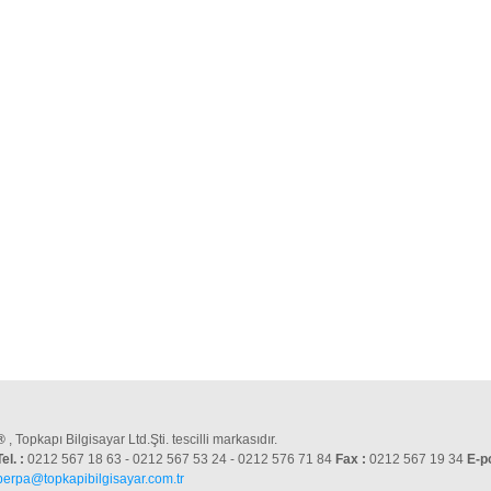
®
, Topkapı Bilgisayar Ltd.Şti. tescilli markasıdır.
Tel. :
0212 567 18 63 - 0212 567 53 24 - 0212 576 71 84
Fax :
0212 567 19 34
E-p
perpa@topkapibilgisayar.com.tr