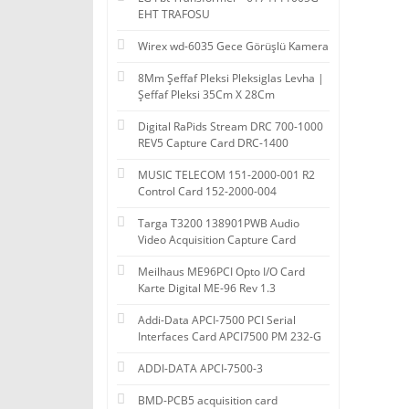
EHT TRAFOSU
Wirex wd-6035 Gece Görüşlü Kamera
8Mm Şeffaf Pleksi Pleksiglas Levha |
Şeffaf Pleksi 35Cm X 28Cm
Digital RaPids Stream DRC 700-1000
REV5 Capture Card DRC-1400
MUSIC TELECOM 151-2000-001 R2
Control Card 152-2000-004
Targa T3200 138901PWB Audio
Video Acquisition Capture Card
Meilhaus ME96PCI Opto I/O Card
Karte Digital ME-96 Rev 1.3
Addi-Data APCI-7500 PCI Serial
Interfaces Card APCI7500 PM 232-G
ADDI-DATA APCI-7500-3
BMD-PCB5 acquisition card