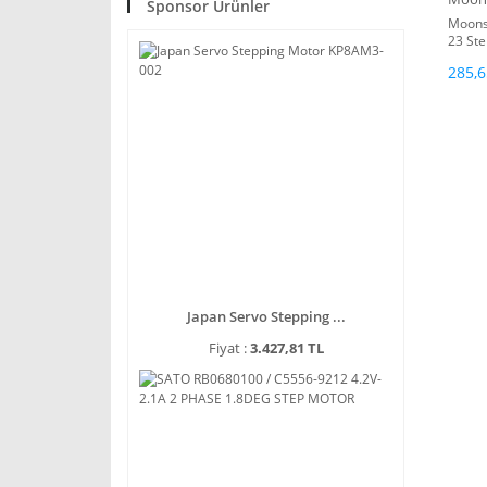
Sponsor Ürünler
Moons
23 St
285,6
Japan Servo Stepping ...
Fiyat :
3.427,81 TL