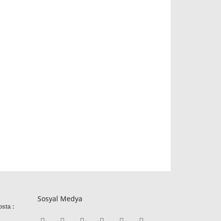
Sosyal Medya
osta :