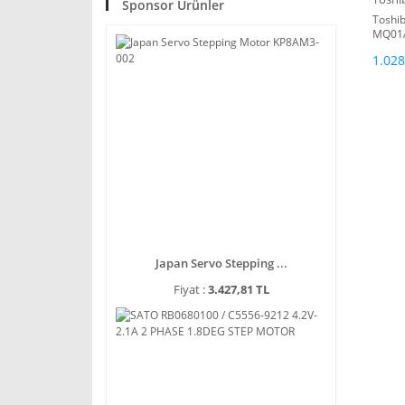
Sponsor Ürünler
Toshib
MQ01A
RPM H
1.028
Japan Servo Stepping ...
Fiyat :
3.427,81 TL