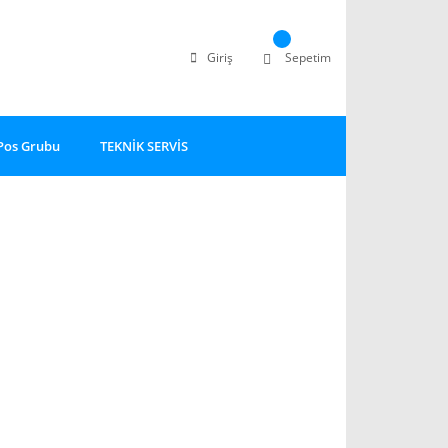
Giriş
Sepetim
Pos Grubu
TEKNİK SERVİS