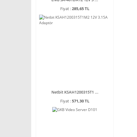
Fiyat :
285,65 TL
Netbit KSAH1200315T1 ...
Fiyat :
571,30 TL