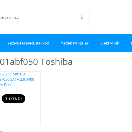
Yazıcı/Tarayıcı/Barkod
Yedek Parçalar
Elektronik
01abf050 Toshiba
TÜKENDİ
ba