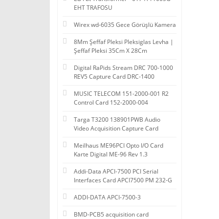
EHT TRAFOSU
Wirex wd-6035 Gece Görüşlü Kamera
8Mm Şeffaf Pleksi Pleksiglas Levha |
Şeffaf Pleksi 35Cm X 28Cm
Digital RaPids Stream DRC 700-1000
REV5 Capture Card DRC-1400
MUSIC TELECOM 151-2000-001 R2
Control Card 152-2000-004
Targa T3200 138901PWB Audio
Video Acquisition Capture Card
Meilhaus ME96PCI Opto I/O Card
Karte Digital ME-96 Rev 1.3
Addi-Data APCI-7500 PCI Serial
Interfaces Card APCI7500 PM 232-G
ADDI-DATA APCI-7500-3
BMD-PCB5 acquisition card