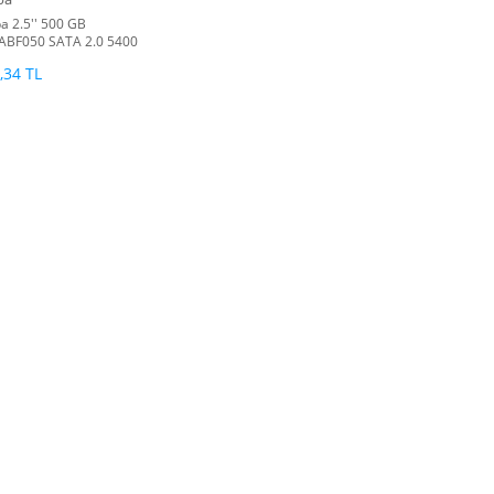
a 2.5'' 500 GB
BF050 SATA 2.0 5400
ard Disk
,34 TL