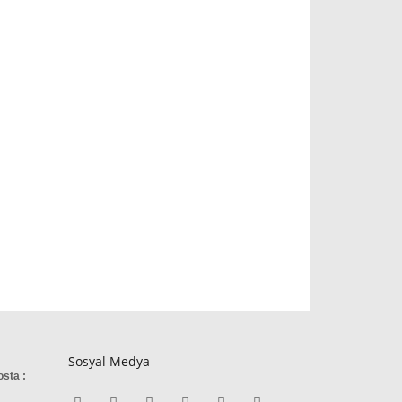
Sosyal Medya
osta :