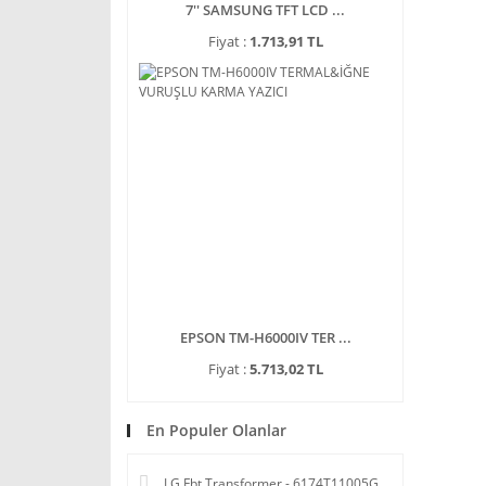
7'' SAMSUNG TFT LCD ...
Fiyat :
1.713,91 TL
EPSON TM-H6000IV TER ...
Fiyat :
5.713,02 TL
En Populer Olanlar
LG Fbt Transformer - 6174T11005G