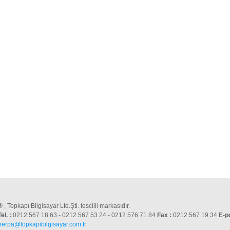
®
, Topkapı Bilgisayar Ltd.Şti. tescilli markasıdır.
Tel. :
0212 567 18 63 - 0212 567 53 24 - 0212 576 71 84
Fax :
0212 567 19 34
E-p
perpa@topkapibilgisayar.com.tr