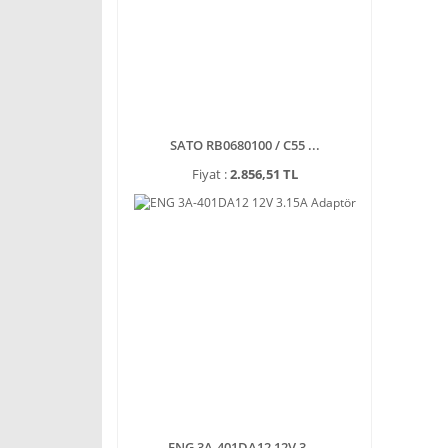
SATO RB0680100 / C55 ...
Fiyat :
2.856,51 TL
ENG 3A-401DA12 12V 3 ...