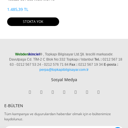
Power Supply
1.485,39 TL
STOKTA YOK
Webden
ikinciel
®
, Topkapı Bilgisayar Ltd.Şti. tescilli markasıdır.
Davutpaşa Cd. TİM-2 C Blok No:332 Topkapı / Istanbul
Tel. :
0212 567 18
63 - 0212 567 53 24 - 0212 576 71 84
Fax :
0212 567 19 34
E-posta :
perpa@topkapibilgisayar.com.tr
Sosyal Medya
E-BÜLTEN
Tüm kampanya ve duyurulardan haberdar olmak için e-bültenimize
kaydolunuz.