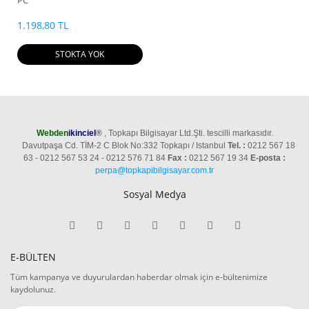
PC
1.198,80 TL
STOKTA YOK
Webden
ikinciel
®
, Topkapı Bilgisayar Ltd.Şti. tescilli markasıdır.
Davutpaşa Cd. TİM-2 C Blok No:332 Topkapı / Istanbul
Tel. :
0212 567 18
63 - 0212 567 53 24 - 0212 576 71 84
Fax :
0212 567 19 34
E-posta :
perpa@topkapibilgisayar.com.tr
Sosyal Medya
E-BÜLTEN
Tüm kampanya ve duyurulardan haberdar olmak için e-bültenimize
kaydolunuz.