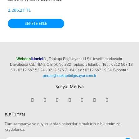
2.285,21 TL
SEPETE EKLE
Webden
ikinciel
®
, Topkapı Bilgisayar Ltd.Şti. tescilli markasıdır.
Davutpaşa Cd. TİM-2 C Blok No:332 Topkapı / Istanbul
Tel. :
0212 567 18
63 - 0212 567 53 24 - 0212 576 71 84
Fax :
0212 567 19 34
E-posta :
perpa@topkapibilgisayar.com.tr
Sosyal Medya
E-BÜLTEN
Tüm kampanya ve duyurulardan haberdar olmak için e-bültenimize
kaydolunuz.