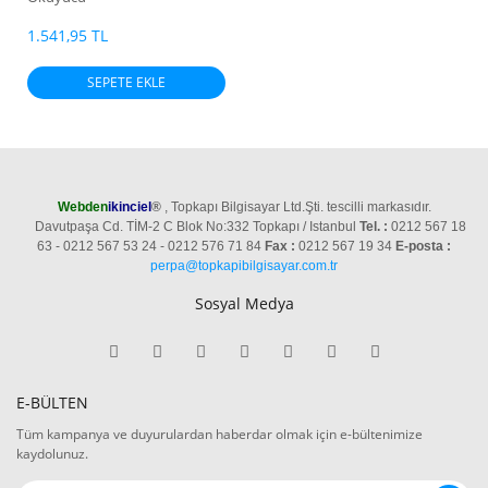
1.541,95 TL
SEPETE EKLE
Webden
ikinciel
®
, Topkapı Bilgisayar Ltd.Şti. tescilli markasıdır.
Davutpaşa Cd. TİM-2 C Blok No:332 Topkapı / Istanbul
Tel. :
0212 567 18
63 - 0212 567 53 24 - 0212 576 71 84
Fax :
0212 567 19 34
E-posta :
perpa@topkapibilgisayar.com.tr
Sosyal Medya
E-BÜLTEN
Tüm kampanya ve duyurulardan haberdar olmak için e-bültenimize
kaydolunuz.