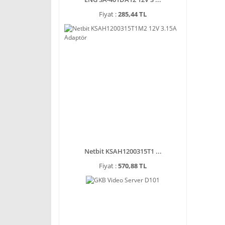
Fiyat :
285,44 TL
Netbit KSAH1200315T1 ...
Fiyat :
570,88 TL