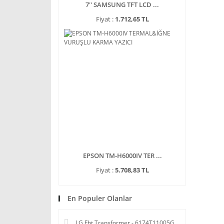
7'' SAMSUNG TFT LCD ...
Fiyat :
1.712,65 TL
EPSON TM-H6000IV TER ...
Fiyat :
5.708,83 TL
En Populer Olanlar
LG Fbt Transformer - 6174T11005G