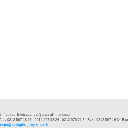
®
, Topkapı Bilgisayar Ltd.Şti. tescilli markasıdır.
Tel. :
0212 567 18 63 - 0212 567 53 24 - 0212 576 71 84
Fax :
0212 567 19 34
E-p
perpa@topkapibilgisayar.com.tr