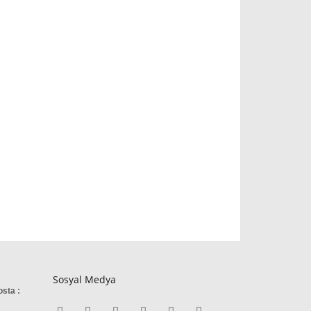
Sosyal Medya
osta :