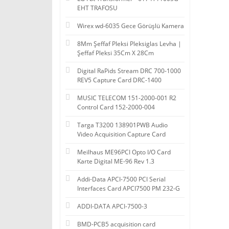
EHT TRAFOSU
Wirex wd-6035 Gece Görüşlü Kamera
8Mm Şeffaf Pleksi Pleksiglas Levha |
Şeffaf Pleksi 35Cm X 28Cm
Digital RaPids Stream DRC 700-1000
REV5 Capture Card DRC-1400
MUSIC TELECOM 151-2000-001 R2
Control Card 152-2000-004
Targa T3200 138901PWB Audio
Video Acquisition Capture Card
Meilhaus ME96PCI Opto I/O Card
Karte Digital ME-96 Rev 1.3
Addi-Data APCI-7500 PCI Serial
Interfaces Card APCI7500 PM 232-G
ADDI-DATA APCI-7500-3
BMD-PCB5 acquisition card