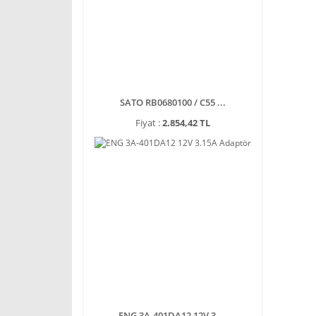
SATO RB0680100 / C55 ...
Fiyat :
2.854,42 TL
ENG 3A-401DA12 12V 3 ...