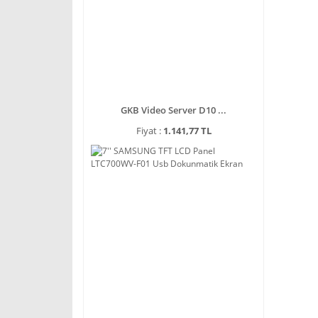
GKB Video Server D10 ...
Fiyat :
1.141,77 TL