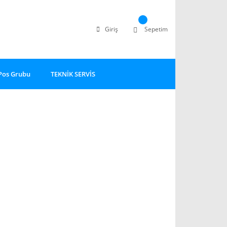
Giriş
Sepetim
Pos Grubu
TEKNİK SERVİS