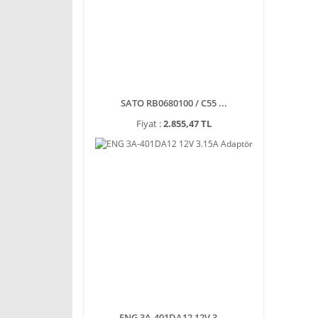
SATO RB0680100 / C55 ...
Fiyat :
2.855,47 TL
ENG 3A-401DA12 12V 3 ...