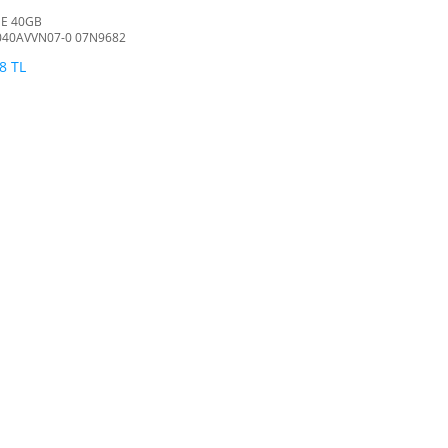
DE 40GB
040AVVN07-0 07N9682
 7200RPM HDD
8 TL