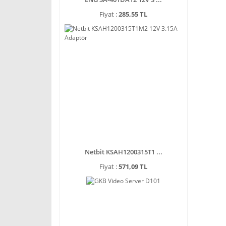
Fiyat :
285,55 TL
Netbit KSAH1200315T1 ...
Fiyat :
571,09 TL