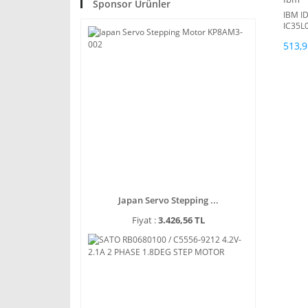
Sponsor Ürünler
IBM I
IC35L
3.5''
513,9
Japan Servo Stepping ...
Fiyat :
3.426,56 TL