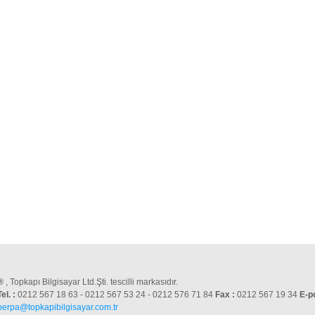
®
, Topkapı Bilgisayar Ltd.Şti. tescilli markasıdır.
Tel. :
0212 567 18 63 - 0212 567 53 24 - 0212 576 71 84
Fax :
0212 567 19 34
E-p
perpa@topkapibilgisayar.com.tr