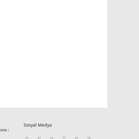
Sosyal Medya
osta :