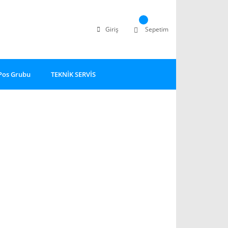
Giriş
Sepetim
Pos Grubu
TEKNİK SERVİS