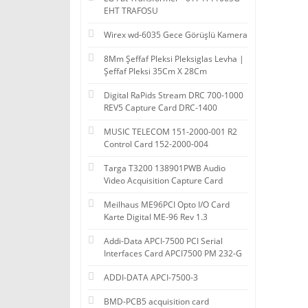
EHT TRAFOSU
Wirex wd-6035 Gece Görüşlü Kamera
8Mm Şeffaf Pleksi Pleksiglas Levha |
Şeffaf Pleksi 35Cm X 28Cm
Digital RaPids Stream DRC 700-1000
REV5 Capture Card DRC-1400
MUSIC TELECOM 151-2000-001 R2
Control Card 152-2000-004
Targa T3200 138901PWB Audio
Video Acquisition Capture Card
Meilhaus ME96PCI Opto I/O Card
Karte Digital ME-96 Rev 1.3
Addi-Data APCI-7500 PCI Serial
Interfaces Card APCI7500 PM 232-G
ADDI-DATA APCI-7500-3
BMD-PCB5 acquisition card