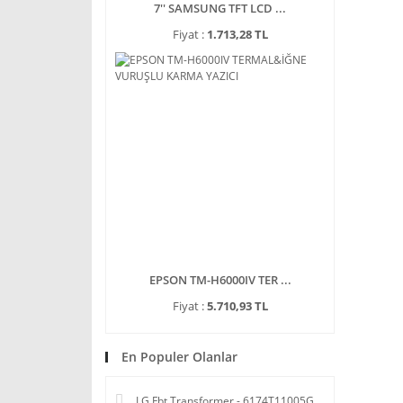
7'' SAMSUNG TFT LCD ...
Fiyat :
1.713,28 TL
EPSON TM-H6000IV TER ...
Fiyat :
5.710,93 TL
En Populer Olanlar
LG Fbt Transformer - 6174T11005G