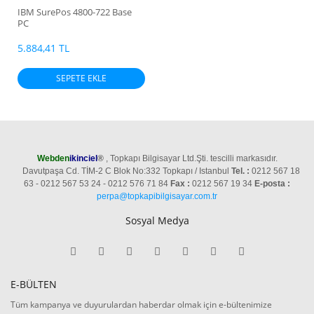
IBM SurePos 4800-722 Base
PC
5.884,41 TL
SEPETE EKLE
Webden
ikinciel
®
, Topkapı Bilgisayar Ltd.Şti. tescilli markasıdır.
Davutpaşa Cd. TİM-2 C Blok No:332 Topkapı / Istanbul
Tel. :
0212 567 18
63 - 0212 567 53 24 - 0212 576 71 84
Fax :
0212 567 19 34
E-posta :
perpa@topkapibilgisayar.com.tr
Sosyal Medya
E-BÜLTEN
Tüm kampanya ve duyurulardan haberdar olmak için e-bültenimize