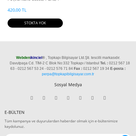
GB RAM, 1 GB HDD,
Chromotion HD, HP ThinPro)
420,00 TL
STOKTA YOK
Webden
ikinciel
®
, Topkapı Bilgisayar Ltd.Şti. tescilli markasıdır.
Davutpaşa Cd. TİM-2 C Blok No:332 Topkapı / Istanbul
Tel. :
0212 567 18
63 - 0212 567 53 24 - 0212 576 71 84
Fax :
0212 567 19 34
E-posta :
perpa@topkapibilgisayar.com.tr
Sosyal Medya
E-BÜLTEN
Tüm kampanya ve duyurulardan haberdar olmak için e-bültenimize
kaydolunuz.