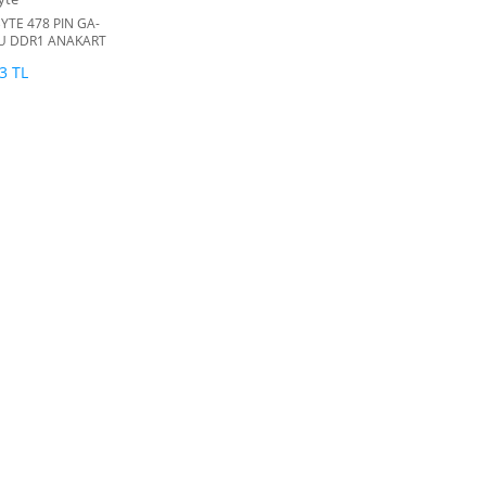
YTE 478 PIN GA-
U DDR1 ANAKART
3 TL