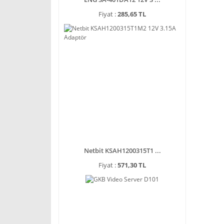
Fiyat :
285,65 TL
Netbit KSAH1200315T1 ...
Fiyat :
571,30 TL