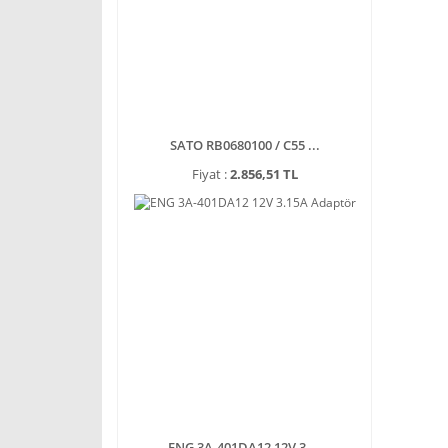
SATO RB0680100 / C55 ...
Fiyat :
2.856,51 TL
ENG 3A-401DA12 12V 3 ...