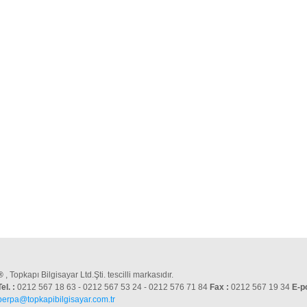
®
, Topkapı Bilgisayar Ltd.Şti. tescilli markasıdır.
Tel. :
0212 567 18 63 - 0212 567 53 24 - 0212 576 71 84
Fax :
0212 567 19 34
E-p
perpa@topkapibilgisayar.com.tr