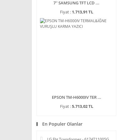
7'' SAMSUNG TFT LCD ...
Fiyat :
1.713,91 TL
EPSON TM-H6000IV TER ...
Fiyat :
5.713,02 TL
En Populer Olanlar
LG Fbt Transformer - 6174T11005G