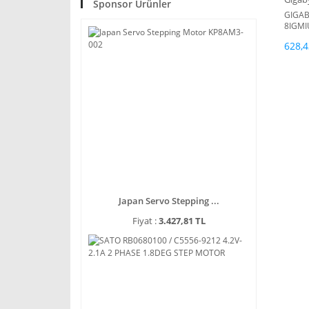
Sponsor Ürünler
GIGAB
8IGMI
628,4
Japan Servo Stepping ...
Fiyat :
3.427,81 TL