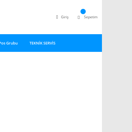
Giriş
Sepetim
Pos Grubu
TEKNİK SERVİS