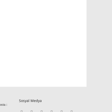
Sosyal Medya
osta :