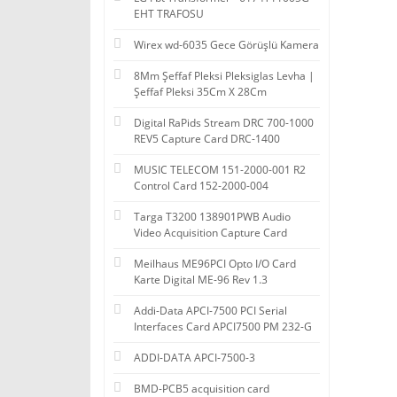
EHT TRAFOSU
Wirex wd-6035 Gece Görüşlü Kamera
8Mm Şeffaf Pleksi Pleksiglas Levha |
Şeffaf Pleksi 35Cm X 28Cm
Digital RaPids Stream DRC 700-1000
REV5 Capture Card DRC-1400
MUSIC TELECOM 151-2000-001 R2
Control Card 152-2000-004
Targa T3200 138901PWB Audio
Video Acquisition Capture Card
Meilhaus ME96PCI Opto I/O Card
Karte Digital ME-96 Rev 1.3
Addi-Data APCI-7500 PCI Serial
Interfaces Card APCI7500 PM 232-G
ADDI-DATA APCI-7500-3
BMD-PCB5 acquisition card