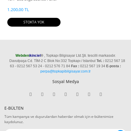
1.200,00 TL
STOKTA YOK
Webden
ikinciel
®
, Topkapı Bilgisayar Ltd.Şti. tescilli markasıdır.
Davutpaşa Cd. TİM-2 C Blok No:332 Topkapı / Istanbul
Tel. :
0212 567 18
63 - 0212 567 53 24 - 0212 576 71 84
Fax :
0212 567 19 34
E-posta :
perpa@topkapibilgisayar.com.tr
Sosyal Medya
E-BÜLTEN
Tüm kampanya ve duyurulardan haberdar olmak için e-bültenimize
kaydolunuz.