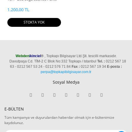
1.200,00 TL
STOKTA YOK
Webden
ikinciel
®
, Topkapı Bilgisayar Ltd.Şti. tescilli markasıdır.
Davutpaşa Cd. TİM-2 C Blok No:332 Topkapı / Istanbul
Tel. :
0212 567 18
63 - 0212 567 53 24 - 0212 576 71 84
Fax :
0212 567 19 34
E-posta :
perpa@topkapibilgisayar.com.tr
Sosyal Medya
E-BÜLTEN
Tüm kampanya ve duyurulardan haberdar olmak için e-bültenimize
kaydolunuz.