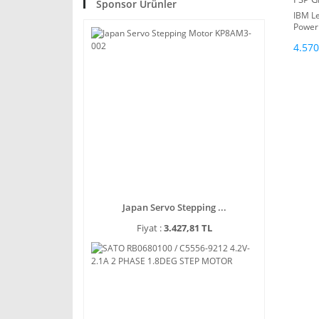
Sponsor Ürünler
IBM L
Power
4.570
Japan Servo Stepping ...
Fiyat :
3.427,81 TL