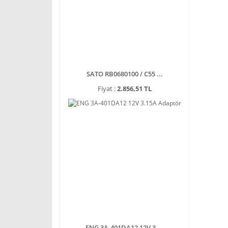
SATO RB0680100 / C55 ...
Fiyat :
2.856,51 TL
ENG 3A-401DA12 12V 3 ...