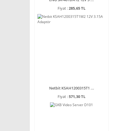
Fiyat :
285,65 TL
Netbit KSAH1200315T1 ...
Fiyat :
571,30 TL