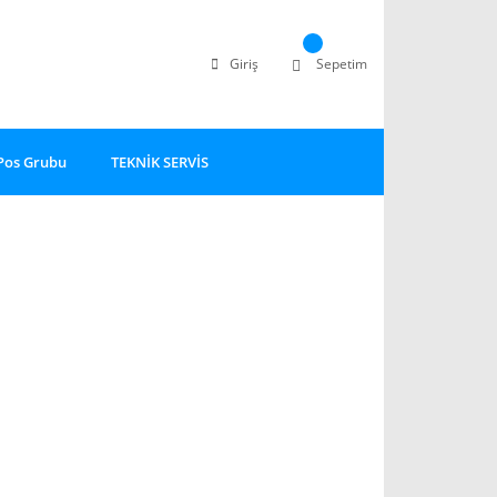
Giriş
Sepetim
Pos Grubu
TEKNİK SERVİS