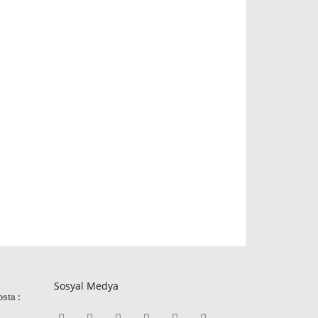
Sosyal Medya
osta :