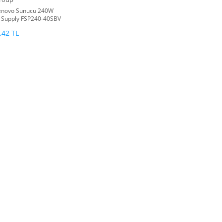
enovo Sunucu 240W
 Supply FSP240-40SBV
,42 TL