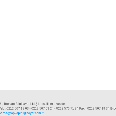
®
, Topkapı Bilgisayar Ltd.Şti. tescilli markasıdır.
Tel. :
0212 567 18 63 - 0212 567 53 24 - 0212 576 71 84
Fax :
0212 567 19 34
E-p
perpa@topkapibilgisayar.com.tr