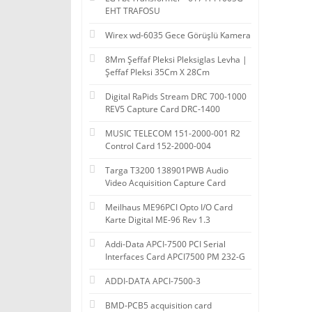
EHT TRAFOSU
Wirex wd-6035 Gece Görüşlü Kamera
8Mm Şeffaf Pleksi Pleksiglas Levha |
Şeffaf Pleksi 35Cm X 28Cm
Digital RaPids Stream DRC 700-1000
REV5 Capture Card DRC-1400
MUSIC TELECOM 151-2000-001 R2
Control Card 152-2000-004
Targa T3200 138901PWB Audio
Video Acquisition Capture Card
Meilhaus ME96PCI Opto I/O Card
Karte Digital ME-96 Rev 1.3
Addi-Data APCI-7500 PCI Serial
Interfaces Card APCI7500 PM 232-G
ADDI-DATA APCI-7500-3
BMD-PCB5 acquisition card