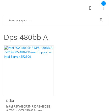
Dps-480bb A
Delta
Intel FSW480PSNR DPS-480BB
A 77014-005 480W Power