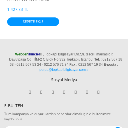
Supply For Intel Server SR2300
1.427,73 TL
SEPETE EKLE
Webden
ikinciel
®
, Topkapı Bilgisayar Ltd.Şti. tescilli markasıdır.
Davutpaşa Cd. TİM-2 C Blok No:332 Topkapı / Istanbul
Tel. :
0212 567 18
63 - 0212 567 53 24 - 0212 576 71 84
Fax :
0212 567 19 34
E-posta :
perpa@topkapibilgisayar.com.tr
Sosyal Medya
E-BÜLTEN
Tüm kampanya ve duyurulardan haberdar olmak için e-bültenimize
kaydolunuz.