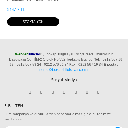
514,17 TL
STOKTA YOK
Webden
ikinciel
®
, Topkapı Bilgisayar Ltd.Şti. tescilli markasıdır.
Davutpaşa Cd. TİM-2 C Blok No:332 Topkapı / Istanbul
Tel. :
0212 567 18
63 - 0212 567 53 24 - 0212 576 71 84
Fax :
0212 567 19 34
E-posta :
perpa@topkapibilgisayar.com.tr
Sosyal Medya
E-BÜLTEN
Tüm kampanya ve duyurulardan haberdar olmak için e-bültenimize
kaydolunuz.